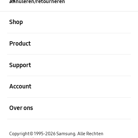
Annuleren/retourneren
Open
Footer Navigation
Shop
Open
Product
Open
Support
Open
Account
Open
Over ons
Copyright© 1995-2026 Samsung. Alle Rechten