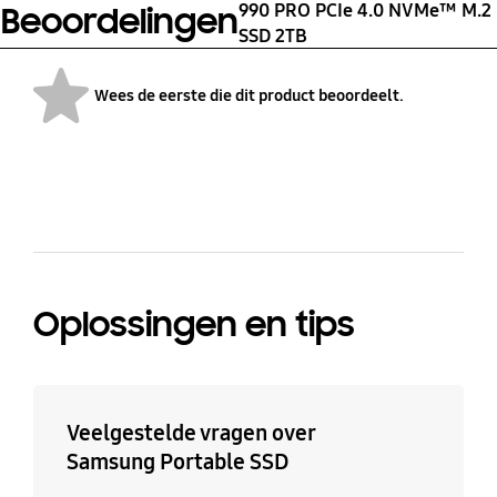
990 PRO PCIe 4.0 NVMe™ M.2
Beoordelingen
Reliability (MTBF)
Power DDR4 SDRAM
Up to 22,000 IOPS *
Up to 80,000 IOPS *
SSD 2TB
Performance may vary
Performance may vary
based on system
based on system
Gebruikstemperatuur
Drukkracht
Wees de eerste die dit product beoordeelt.
hardware &
hardware &
0 - 70 ℃ Operating
1,500 G & 0.5 ms (Half
configuration
configuration
Temperature
sine)
bazaarvoice Certification Label
Oplossingen en tips
Veelgestelde vragen over
Samsung Portable SSD