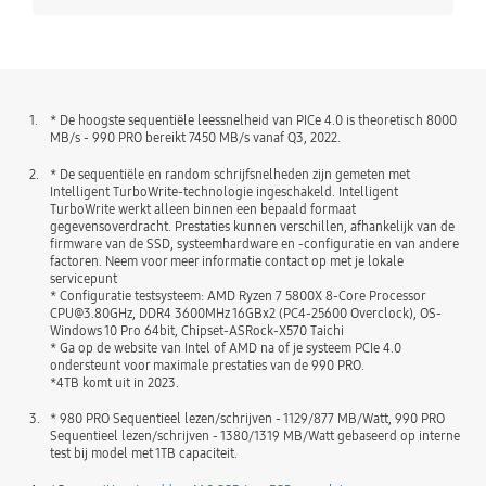
1.
* De hoogste sequentiële leessnelheid van PICe 4.0 is theoretisch 8000
MB/s - 990 PRO bereikt 7450 MB/s vanaf Q3, 2022.
2.
* De sequentiële en random schrijfsnelheden zijn gemeten met
Intelligent TurboWrite-technologie ingeschakeld. Intelligent
TurboWrite werkt alleen binnen een bepaald formaat
gegevensoverdracht. Prestaties kunnen verschillen, afhankelijk van de
firmware van de SSD, systeemhardware en -configuratie en van andere
factoren. Neem voor meer informatie contact op met je lokale
servicepunt
* Configuratie testsysteem: AMD Ryzen 7 5800X 8-Core Processor
CPU@3.80GHz, DDR4 3600MHz 16GBx2 (PC4-25600 Overclock), OS-
Windows 10 Pro 64bit, Chipset-ASRock-X570 Taichi
* Ga op de website van Intel of AMD na of je systeem PCIe 4.0
ondersteunt voor maximale prestaties van de 990 PRO.
*4TB komt uit in 2023.
3.
* 980 PRO Sequentieel lezen/schrijven - 1129/877 MB/Watt, 990 PRO
Sequentieel lezen/schrijven - 1380/1319 MB/Watt gebaseerd op interne
test bij model met 1TB capaciteit.