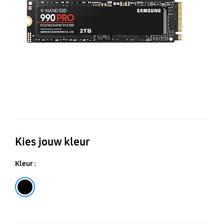
M.
SS
2T
Kies jouw kleur
Kleur :
Black