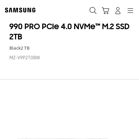
Skip
to
Zoeken
Winkelwagen
Inloggen
Navigation
content
990 PRO PCIe 4.0 NVMe™ M.2 SSD
2TB
Black
2 TB
MZ-V9P2T0BW
99
P
PC
4.
N