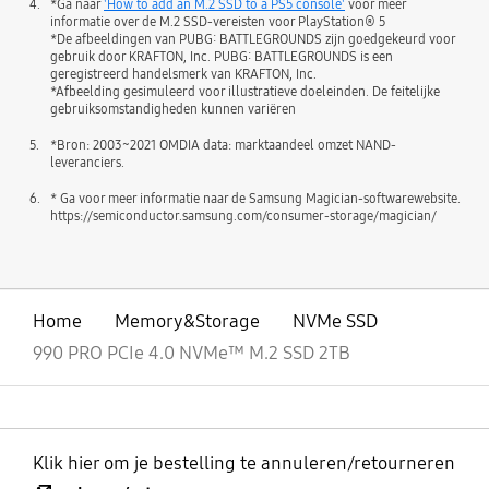
4.
*Ga naar
'How to add an M.2 SSD to a PS5 console'
voor meer
informatie over de M.2 SSD-vereisten voor PlayStation® 5
*De afbeeldingen van PUBG: BATTLEGROUNDS zijn goedgekeurd voor
gebruik door KRAFTON, Inc. PUBG: BATTLEGROUNDS is een
geregistreerd handelsmerk van KRAFTON, Inc.
*Afbeelding gesimuleerd voor illustratieve doeleinden. De feitelijke
gebruiksomstandigheden kunnen variëren
5.
*Bron: 2003~2021 OMDIA data: marktaandeel omzet NAND-
leveranciers.
6.
* Ga voor meer informatie naar de Samsung Magician-softwarewebsite.
https://semiconductor.samsung.com/consumer-storage/magician/
Home
Memory&Storage
NVMe SSD
990 PRO PCIe 4.0 NVMe™ M.2 SSD 2TB
Klik hier om je bestelling te annuleren/retourneren