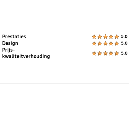
Geluid aan/uit
Ja
Prestaties
Product Ratings :
5.0
Design
Product Ratings :
5.0
Prijs-
Product Ratings :
5.0
kwaliteitverhouding