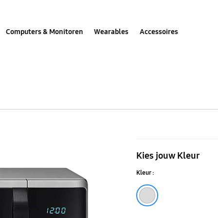
Computers & Monitoren
Wearables
Accessoires
Solo
Magnetron
Kies jouw Kleur
Quick
Kleur :
Defrost
23L
Silver