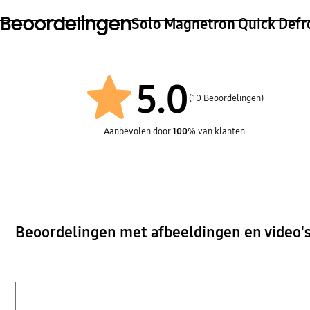
Beoordelingen
Gewicht (verschepen)
Laad
Solo Magnetron Quick Defro
Snelle handleiding label
Over
Kinderslot
Kook
13.5 kg
356/
Ja
Nee
Ja
Nee
Taaloptie
Over
5.0
(10 Beoordelingen)
Nee
Nee
Aanbevolen door
100
% van klanten.
Beoordelingen met afbeeldingen en video'
Layer popup open