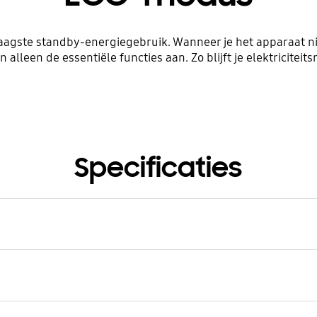
aagste standby-energiegebruik. Wanneer je het apparaat nie
 alleen de essentiële functies aan. Zo blijft je elektriciteit
Specificaties
iteit
Quick Defrost
Ja
llatie
standing