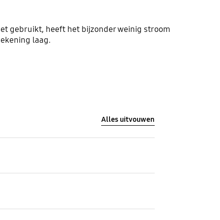
t gebruikt, heeft het bijzonder weinig stroom
srekening laag.
Alles uitvouwen
Materiaal binnenkant
Keramisch