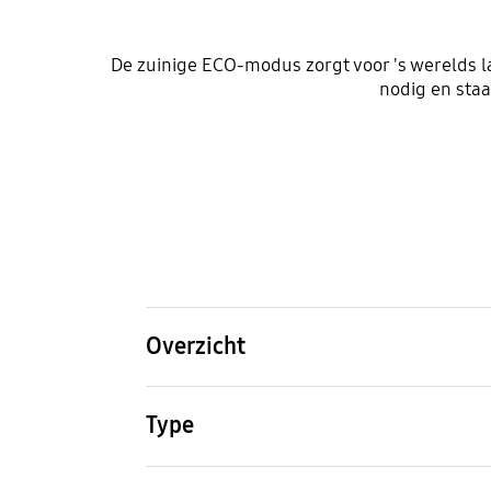
De zuinige ECO-modus zorgt voor 's werelds l
nodig en staan
Overzicht
Type
Capac
Type
Solo
23ℓ
Type
Insta
Solo
Free