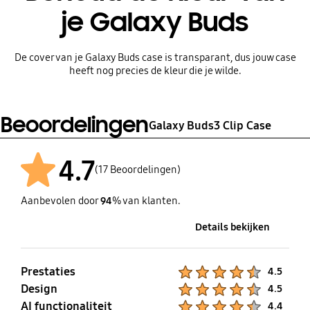
je Galaxy Buds
De cover van je Galaxy Buds case is transparant, dus jouw case
heeft nog precies de kleur die je wilde.
Beoordelingen
Galaxy Buds3 Clip Case
4.7
(17 Beoordelingen)
Aanbevolen door
94
% van klanten.
Details bekijken
Prestaties
Product Ratings :
4.5
Design
Product Ratings :
4.5
AI functionaliteit
Product Ratings :
4.4