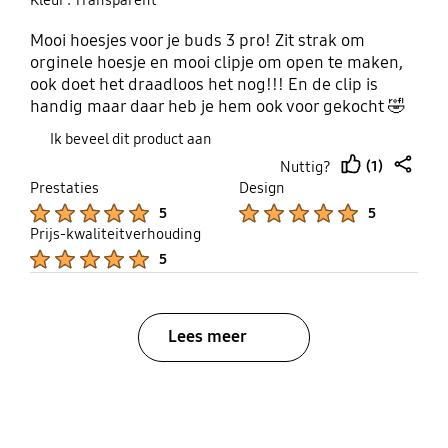
Kleur : Transparent
Mooi hoesjes voor je buds 3 pro! Zit strak om
orginele hoesje en mooi clipje om open te maken,
ook doet het draadloos het nog!!! En de clip is
handig maar daar heb je hem ook voor gekocht 🤣
Ik beveel dit product aan
(1)
Nuttig?
thumb
share
Prestaties
Design
up
Product Ratings :
Product Ratings :
5
5
Prijs-kwaliteitverhouding
Product Ratings :
5
Lees meer
bazaarvoice Certification Label