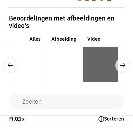
Beoordelingen met afbeeldingen en
video's
Alles
Afbeelding
Video
Layer popup open
Layer popup open
Layer popup open
Layer popup open
Previous
Next
Filters
Sorteren
Open Tooltip Layer