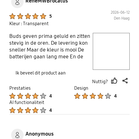
ReneMWBrocatus
2026-06-12
Product Ratings :
5
Den Haag
Kleur : Transparent
Buds geven prima geluid en zitten
play video
stevig in de oren. De levering kon
sneller Maar de kleur is mooi De
Layer popup open
batterijen gaan lang mee En de
noise cancelling werkt prima Ze
zijn echter wel vrij prijzig
Ik beveel dit product aan
Nuttig?
thumb
share
Prestaties
Design
up
Product Ratings :
Product Ratings :
4
4
AI functionaliteit
Product Ratings :
4
Anonymous