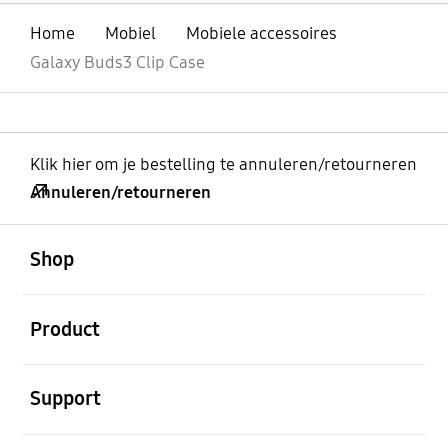
Home
Mobiel
Mobiele accessoires
Galaxy Buds3 Clip Case
Klik hier om je bestelling te annuleren/retourneren
Annuleren/retourneren
Open
Footer Navigation
Shop
Open
Product
Open
Support
Open