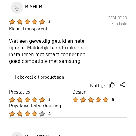
RISHI R
2024-07-20
Product Ratings :
5
Enschede
Kleur : Transparent
Wat een geweldig geluid en hele
play video
fijne nc Makkelijk te gebruiken en
installeren met smart connect en
Layer popup open
goed compatible met samsung
wear , en nog een voordeel dat de
batterij lang meegaat en het niet
Ik beveel dit product aan
ten koste gaat van het geluid , het
Nuttig?
blijft zuiver !
thumb
share
Prestaties
Design
up
Product Ratings :
Product Ratings :
5
5
Prijs-kwaliteitverhouding
Product Ratings :
4