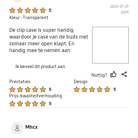
2024-07-29
Product Ratings :
5
Delft
Kleur : Transparent
De clip case is super handig
play video
waardoor je case van de buds niet
zomaar meer open klapt. En
Layer popup open
handig mee te nemen aan
bijvoorbeeld de sleutelbos dmv de
haak.
Ik beveel dit product aan
Nuttig?
thumb
share
Prestaties
Design
up
Product Ratings :
Product Ratings :
5
5
Prijs-kwaliteitverhouding
Product Ratings :
5
Mhcx