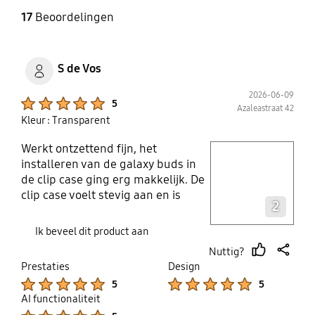
17
Beoordelingen
S de Vos
2026-06-09
Product Ratings :
5
Azaleastraat 42
Kleur : Transparent
Werkt ontzettend fijn, het
play video
installeren van de galaxy buds in
de clip case ging erg makkelijk. De
Layer popup open
clip case voelt stevig aan en is
2
makkelijk in gebruik. Doet wat het
beloofd
Ik beveel dit product aan
Nuttig?
thumb
share
Prestaties
Design
up
Product Ratings :
Product Ratings :
5
5
AI functionaliteit
Product Ratings :