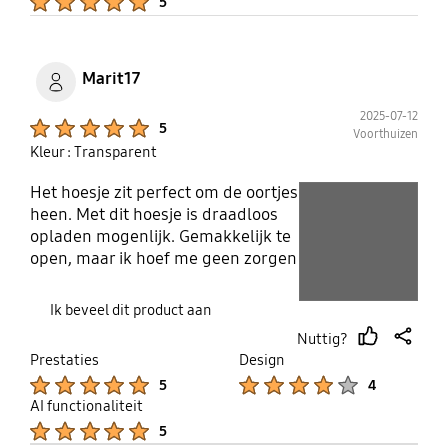
5
Marit17
2025-07-12
Product Ratings :
5
Voorthuizen
Kleur : Transparent
Het hoesje zit perfect om de oortjes
play video
heen. Met dit hoesje is draadloos
Layer popup open
opladen mogenlijk. Gemakkelijk te
Layer popup open
open, maar ik hoef me geen zorgen
meer te maken dat de oortjes als je
ze laat vallen eruit rollen en dat je
Ik beveel dit product aan
moet zoeken waar ze zijn gebleven.
Nuttig?
Door de clip die erbij zijn kun je ze
thumb
share
Prestaties
Design
gemakkelijk ergens aanhangen om
up
Product Ratings :
Product Ratings :
5
4
mee te nemen. Bijvoorbeeld aan de
AI functionaliteit
lussen van een broek of tas.
Product Ratings :
5