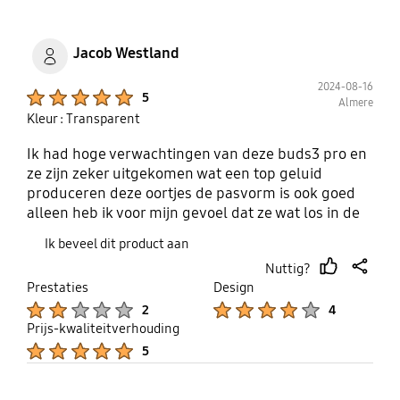
Jacob Westland
2024-08-16
Product Ratings :
5
Almere
Kleur : Transparent
Ik had hoge verwachtingen van deze buds3 pro en
ze zijn zeker uitgekomen wat een top geluid
produceren deze oortjes de pasvorm is ook goed
alleen heb ik voor mijn gevoel dat ze wat los in de
oren zitten dat is niet zo want ze vallen er niet uit
Ik beveel dit product aan
en moet ook enige moeite doen om ze uit mijn oren
Nuttig?
te halen ff wennen dus moet wel zeggen dat de
thumb
share
Prestaties
Design
pasvorm van de buds2 pro echt wel beter is die
up
Product Ratings :
Product Ratings :
2
4
voel je ook niet zitten maar zitten wel stevig
Prijs-kwaliteitverhouding
daarom voor deze 4sterren voor design Kortom het
Product Ratings :
zijn top oortjes zeker een aanbeveling Zeker met
5
de extra case die ik dus gebruik voor bescherming