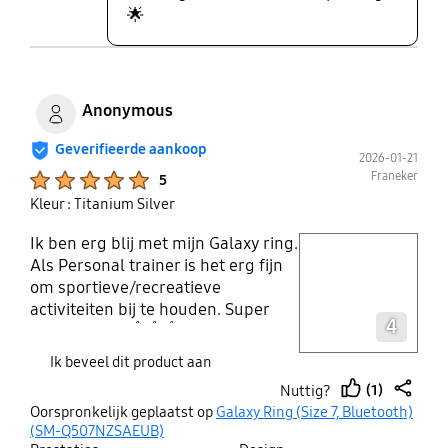
🌟
Anonymous
Geverifieerde aankoop
2026-01-21
Product Ratings :
Franeker
5
Kleur : Titanium Silver
Ik ben erg blij met mijn Galaxy ring.
play video
Als Personal trainer is het erg fijn
om sportieve/recreatieve
Layer popup open
activiteiten bij te houden. Super
4
tevreden dus👍👍👍
Ik beveel dit product aan
(1)
Nuttig?
thumb
share
Oorspronkelijk geplaatst op
Galaxy Ring (Size 7, Bluetooth)
up
(SM-Q507NZSAEUB)