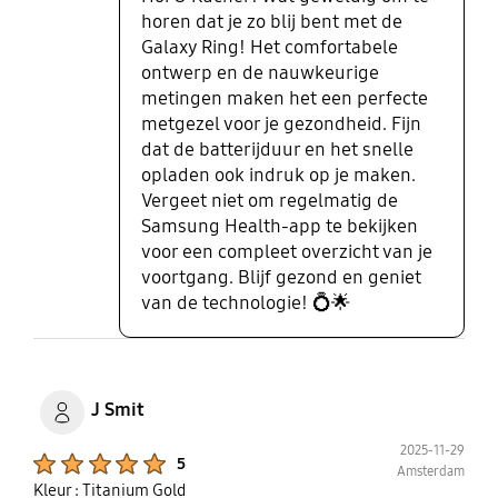
horen dat je zo blij bent met de
Galaxy Ring! Het comfortabele
ontwerp en de nauwkeurige
metingen maken het een perfecte
metgezel voor je gezondheid. Fijn
dat de batterijduur en het snelle
opladen ook indruk op je maken.
Vergeet niet om regelmatig de
Samsung Health-app te bekijken
voor een compleet overzicht van je
voortgang. Blijf gezond en geniet
van de technologie! 💍🌟
J Smit
2025-11-29
Product Ratings :
5
Amsterdam
Kleur : Titanium Gold