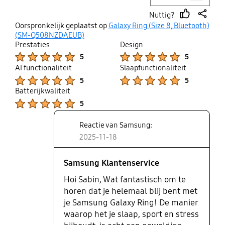
duidelijke bruikbare tips. Zou niet
Nuttig?
meer zonder kunnen.
thumb
share
Oorspronkelijk geplaatst op
Galaxy Ring (Size 8, Bluetooth)
up
(SM-Q508NZDAEUB)
Prestaties
Design
Product Ratings :
Product Ratings :
5
5
AI functionaliteit
Slaapfunctionaliteit
Product Ratings :
Product Ratings :
5
5
Batterijkwaliteit
Product Ratings :
5
Reactie van Samsung:
2025-11-18
Samsung Klantenservice
Hoi Sabin, Wat fantastisch om te
horen dat je helemaal blij bent met
je Samsung Galaxy Ring! De manier
waarop het je slaap, sport en stress