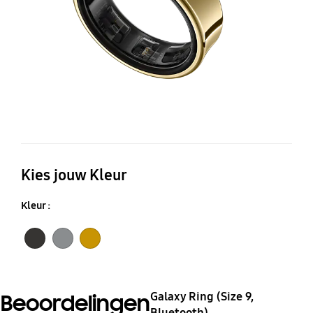
Kies jouw Kleur
Kleur :
Titanium Black
Titanium Silver
Titanium Gold
Galaxy Ring (Size 9,
Beoordelingen
Bluetooth)