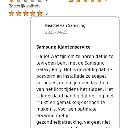
geeft. Horloge gaat "ruiken" als je
Batterijkwaliteit
deze dag en nacht om hebt. Doet
Product Ratings :
5
deze ring niet en je kunt de ring
makkelijker schoonmaken. Ik raad
Reactie van Samsung:
de ring zeer zeker aan
2025-04-23
Samsung Klantenservice
Hallo! Wat fijn om te horen dat je zo
tevreden bent met de Samsung
Galaxy Ring. Het is geweldig dat de
pasvorm en installatie zo soepel
verliepen, en dat je geen last hebt
van het licht tijdens het slapen. Het
is inderdaad handig dat de ring niet
'ruikt' en gemakkelijk schoon te
maken is. Voor een optimale
ervaring met je
gezondheidstracking, vergeet niet