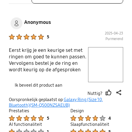
Anonymous
2025-04-23
Product Ratings :
5
Purmerend
Eerst krijg je een keurige set met
play video
ringen om goed te kunnen passen.
Vervolgens bestel je de ring en
Layer popup open
wordt keurig op de afgesproken
tijd geleverd. Installatie is erg
makkelijk op je telefoon. Je went
Ik beveel dit product aan
zeer snel aan de ring. Informatie
Nuttig?
van de nacht keurig op je telefoon
thumb
share
Oorspronkelijk geplaatst op
Galaxy Ring (Size 10,
in de Samsung health app. Je hebt
up
Bluetooth)(SM-Q500NZSAEUB)
van deze ring in de nacht geen
Prestaties
Design
last. Enige wat je heel licht ziet is
Product Ratings :
Product Ratings :
5
4
een groen en of rood lampje maar
AI functionaliteit
Slaapfunctionaliteit
beter dan je horloge wat veel licht
Product Ratings :
Product Ratings :
1
5