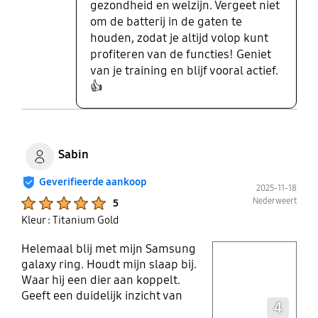
gezondheid en welzijn. Vergeet niet
om de batterij in de gaten te
houden, zodat je altijd volop kunt
profiteren van de functies! Geniet
van je training en blijf vooral actief.
👍
Sabin
Geverifieerde aankoop
2025-11-18
Product Ratings :
Nederweert
5
Kleur : Titanium Gold
Helemaal blij met mijn Samsung
play video
galaxy ring. Houdt mijn slaap bij.
Waar hij een dier aan koppelt.
Layer popup open
Geeft een duidelijk inzicht van
4
slaap ,sporten en stres. Geeft ook