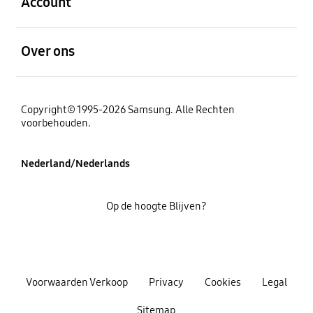
Account
Open
Over ons
Copyright© 1995-2026 Samsung. Alle Rechten
voorbehouden.
Nederland/Nederlands
Op de hoogte Blijven?
Voorwaarden Verkoop
Privacy
Cookies
Legal
Sitemap