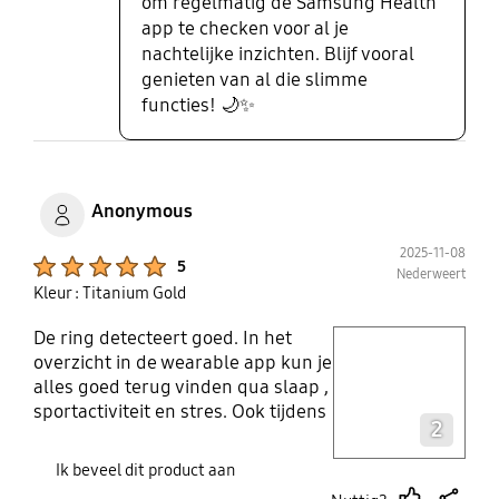
om regelmatig de Samsung Health
app te checken voor al je
nachtelijke inzichten. Blijf vooral
genieten van al die slimme
functies! 🌙✨
Anonymous
2025-11-08
Product Ratings :
5
Nederweert
Kleur : Titanium Gold
De ring detecteert goed. In het
play video
overzicht in de wearable app kun je
alles goed terug vinden qua slaap ,
Layer popup open
sportactiviteit en stres. Ook tijdens
2
het sporten houdt de ring het goed
bij wat je doet. Het leuke is dat je
Ik beveel dit product aan
ring een dier koppelt aan de hand