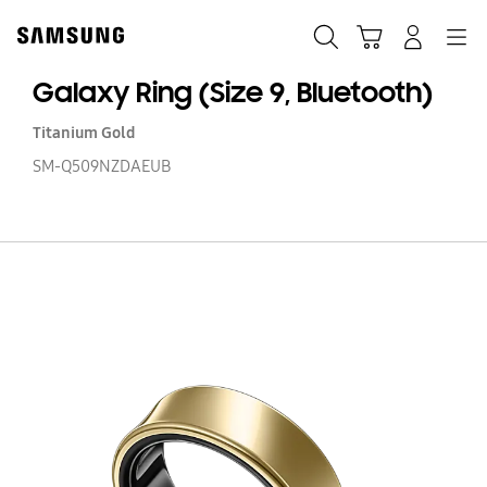
Skip
to
Zoeken
Winkelwagen
Inloggen
Navigation
content
Galaxy Ring (Size 9, Bluetooth)
Titanium Gold
SM-Q509NZDAEUB
Ga
Ri
(S
9,
Bl