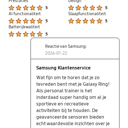
Prestaties
Design
Product Ratings :
Product Ratings :
5
5
AI functionaliteit
Slaapfunctionaliteit
Product Ratings :
Product Ratings :
5
5
Batterijkwaliteit
Product Ratings :
5
Reactie van Samsung:
2026-01-22
Samsung Klantenservice
Wat fijn om te horen dat je zo
tevreden bent met je Galaxy Ring!
Als personal trainer is het
inderdaad super handig om al je
sportieve en recreatieve
activiteiten bij te houden. De
geavanceerde sensoren bieden
echt waardevolle inzichten over je