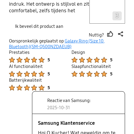
indruk. Het ontwerp is stijlvol en zit
Layer popup open
comfortabel, zelfs tijdens het
3
slapen. De metingen van slaap,
hartslag en stressniveau zijn heel
Ik beveel dit product aan
nauwkeurig en synchroniseren
Nuttig?
perfect met de Samsung Health-
thumb
share
Oorspronkelijk geplaatst op
Galaxy Ring (Size 10,
app. De batterij gaat verrassend
up
Bluetooth)(SM-Q500NZDAEUB)
lang mee en het opladen gaat snel.
Prestaties
Design
Ideaal voor iedereen die
Product Ratings :
Product Ratings :
5
5
gezondheid en technologie wil
AI functionaliteit
Slaapfunctionaliteit
combineren op een subtiele
Product Ratings :
Product Ratings :
5
5
manier. Echt een top aankoop!
Batterijkwaliteit
Product Ratings :
5
Reactie van Samsung:
2025-10-31
Samsung Klantenservice
Hoi O Kucher! Wat geweldig om te