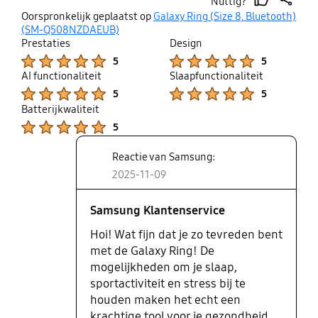
Nuttig?
van jou slapen.
thumb
share
Oorspronkelijk geplaatst op
Galaxy Ring (Size 8, Bluetooth)
up
(SM-Q508NZDAEUB)
Prestaties
Design
Product Ratings :
Product Ratings :
5
5
AI functionaliteit
Slaapfunctionaliteit
Product Ratings :
Product Ratings :
5
5
Batterijkwaliteit
Product Ratings :
5
Reactie van Samsung:
2025-11-09
Samsung Klantenservice
Hoi! Wat fijn dat je zo tevreden bent
met de Galaxy Ring! De
mogelijkheden om je slaap,
sportactiviteit en stress bij te
houden maken het echt een
krachtige tool voor je gezondheid.