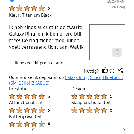
2025-11-04
Product Ratings :
Den Haag
5
Kleur : Titanium Black
Ik heb sinds augustus de zwarte
play video
Galaxy Ring, en ik ben er erg blij
mee! De ring ziet er mooi uit en
Layer popup open
voelt verrassend licht aan. Wat ik
4
vooral geweldig vind, is dat hij
tijdens het slapen allerlei
Ik beveel dit product aan
metingen doet: de duur van je
(1)
Nuttig?
slaap, zuurstofniveau, hartslag,
thumb
share
Oorspronkelijk geplaatst op
Galaxy Ring (Size 6, Bluetooth)
stressniveau, hartslagvariabiliteit,
up
(SM-Q506NZKAEUB)
huidtemperatuur en
Prestaties
Design
ademhalingsfrequentie. Volgens
Product Ratings :
Product Ratings :
5
5
Samsung zou de batterij 7 dagen
AI functionaliteit
Slaapfunctionaliteit
meegaan, maar bij mij houdt hij het
Product Ratings :
Product Ratings :
5
5
ongeveer 5 dagen vol — nog steeds
Batterijkwaliteit
prima, maar net iets minder dan
Product Ratings :
4
beloofd. De breedte van de ring
vereist wel enige