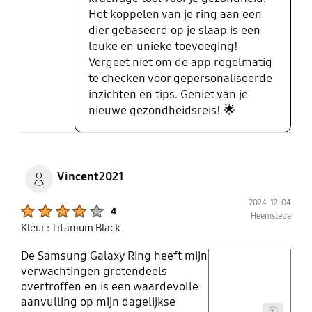
Het koppelen van je ring aan een
dier gebaseerd op je slaap is een
leuke en unieke toevoeging!
Vergeet niet om de app regelmatig
te checken voor gepersonaliseerde
inzichten en tips. Geniet van je
nieuwe gezondheidsreis! 🌟
Vincent2021
2024-12-04
Product Ratings :
4
Heemstede
Kleur : Titanium Black
De Samsung Galaxy Ring heeft mijn
play video
verwachtingen grotendeels
overtroffen en is een waardevolle
Layer popup open
aanvulling op mijn dagelijkse