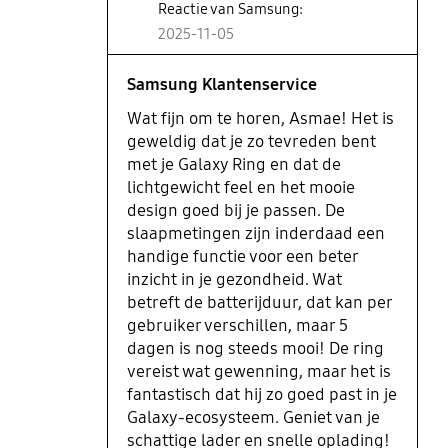
Reactie van Samsung:
gewenning.Verder vind ik dit echt
2025-11-05
een fantastische ring en een mooie
aanvulling op mijn Galaxy-
ecosysteem! Oh, en de lader is echt
Samsung Klantenservice
super schattig en klein — hij laadt
Wat fijn om te horen, Asmae! Het is
de ring ook nog eens heel snel op.
geweldig dat je zo tevreden bent
met je Galaxy Ring en dat de
lichtgewicht feel en het mooie
design goed bij je passen. De
slaapmetingen zijn inderdaad een
handige functie voor een beter
inzicht in je gezondheid. Wat
betreft de batterijduur, dat kan per
gebruiker verschillen, maar 5
dagen is nog steeds mooi! De ring
vereist wat gewenning, maar het is
fantastisch dat hij zo goed past in je
Galaxy-ecosysteem. Geniet van je
schattige lader en snelle oplading!