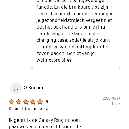
bijhoudt, is echt een geweldige
functie. En die bruikbare tips zijn
perfect voor extra ondersteuning in
je gezondheidstraject. Vergeet niet
dat het ook handig is om je ring
regelmatig op te laden in de
charging case, zodat je altijd kunt
profiteren van de batterijduur tot
zeven dagen. Geniet van je
wellnessreis! 😊
O Kucher
2025-10-29
Product Ratings :
5
Lopik
Kleur : Titanium Gold
Ik gebruik de Galaxy Ring nu een
play video
paar weken en ben echt onder de