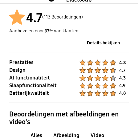
4.7
(113 Beoordelingen)
Aanbevolen door
97
% van klanten.
Details bekijken
Prestaties
Product Ratings :
4.8
Design
Product Ratings :
4.7
AI functionaliteit
Product Ratings :
4.3
Slaapfunctionaliteit
Product Ratings :
4.9
Batterijkwaliteit
Product Ratings :
4.8
Beoordelingen met afbeeldingen en
video's
Alles
Afbeelding
Video