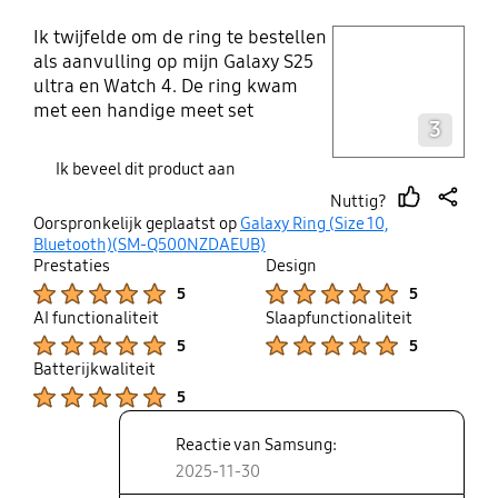
Ik twijfelde om de ring te bestellen
play video
als aanvulling op mijn Galaxy S25
ultra en Watch 4. De ring kwam
Layer popup open
met een handige meet set
3
waardoor ik wist dat ik maat 10
nodig had. Het ziet er mooi uit en ik
Ik beveel dit product aan
voel hem niet eens zitten (droeg
Nuttig?
daar eerst een dunnere normale
thumb
share
Oorspronkelijk geplaatst op
Galaxy Ring (Size 10,
ring). Aanrader, nu nog een Watch
up
Bluetooth)(SM-Q500NZDAEUB)
8 en dan is alles compleet!
Prestaties
Design
Product Ratings :
Product Ratings :
5
5
AI functionaliteit
Slaapfunctionaliteit
Product Ratings :
Product Ratings :
5
5
Batterijkwaliteit
Product Ratings :
5
Reactie van Samsung:
2025-11-30