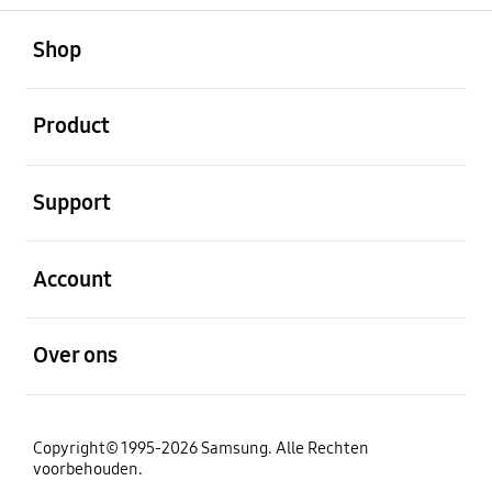
Open
Footer Navigation
Shop
Open
Product
Open
Support
Open
Account
Open
Over ons
Copyright© 1995-2026 Samsung. Alle Rechten
voorbehouden.