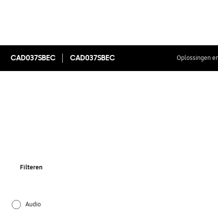
CAD037SBEC
CAD037SBEC
Oplossingen en
Filteren
Audio