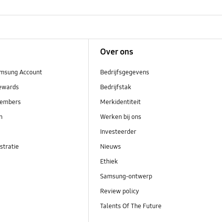
Over ons
msung Account
Bedrijfsgegevens
ewards
Bedrijfstak
embers
Merkidentiteit
en
Werken bij ons
Investeerder
stratie
Nieuws
Ethiek
Samsung-ontwerp
Review policy
Talents Of The Future