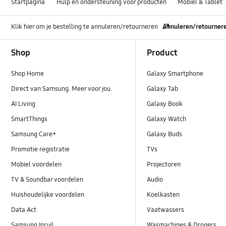
Startpagina
Hulp en ondersteuning voor producten
Mobiel & Tablet
Klik hier om je bestelling te annuleren/retourneren
Annuleren/retourner
Footer Navigation
Shop
Product
Shop Home
Galaxy Smartphone
Direct van Samsung. Meer voor jou.
Galaxy Tab
AI Living
Galaxy Book
SmartThings
Galaxy Watch
Samsung Care+
Galaxy Buds
Promotie registratie
TVs
Mobiel voordelen
Projectoren
TV & Soundbar voordelen
Audio
Huishoudelijke voordelen
Koelkasten
Data Act
Vaatwassers
Samsung Inruil
Wasmachines & Drogers