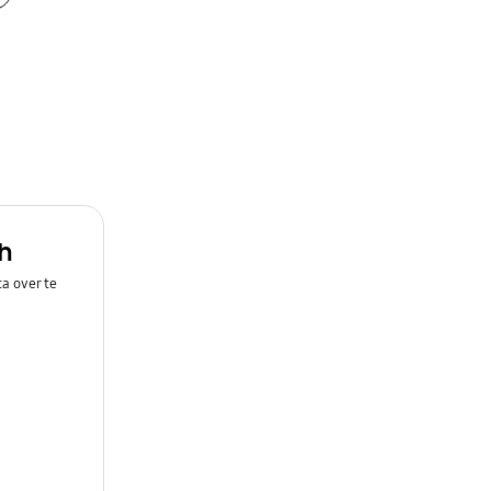
h
a over te