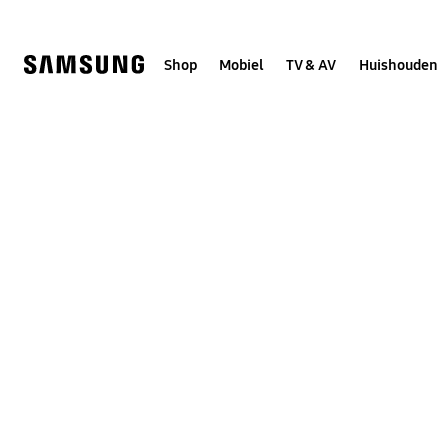
Skip
to
content
Shop
Mobiel
TV & AV
Huishouden