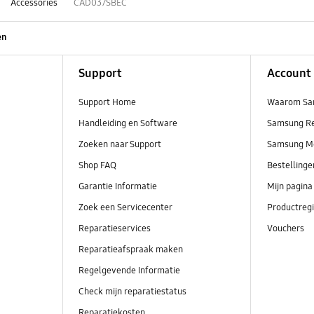
Accessories
CAD037SBEC
en
Support
Account
Support Home
Waarom Sa
Handleiding en Software
Samsung R
Zoeken naar Support
Samsung M
Shop FAQ
Bestelling
Garantie Informatie
Mijn pagina
Zoek een Servicecenter
Productregi
Reparatieservices
Vouchers
Reparatieafspraak maken
Regelgevende Informatie
Check mijn reparatiestatus
Reparatiekosten