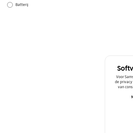
Batterij
Camera
Galaxy Apps
Hardware
Instellingen
Soft
Netwerk & WiFi
Voor Sams
de privacy
Overig
van cons
Power