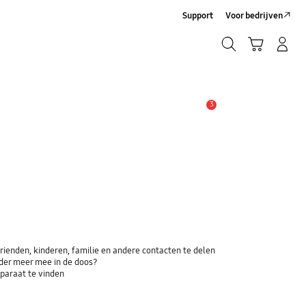
Support
Voor bedrijven
Zoeken
Winkelwagen
Inloggen/Account maken
Zoeken
3
MELDINGEN
ienden, kinderen, familie en andere contacten te delen
der meer mee in de doos?
paraat te vinden