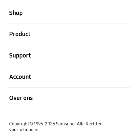
Open
Footer Navigation
Shop
Open
Product
Open
Support
Open
Account
Open
Over ons
Copyright© 1995-2026 Samsung. Alle Rechten
voorbehouden.