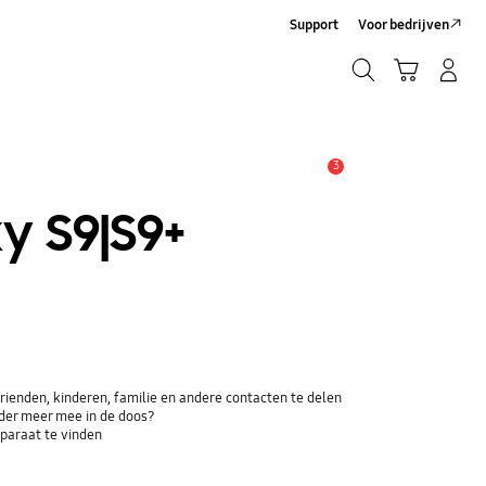
Support
Voor bedrijven
Zoeken
Winkelwagen
Inloggen/Account maken
Zoeken
3
MELDINGEN
y S9|S9+
ienden, kinderen, familie en andere contacten te delen
der meer mee in de doos?
paraat te vinden