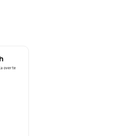
h
a over te