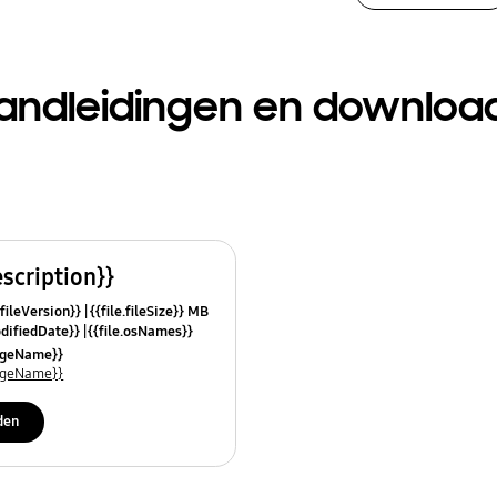
andleidingen en downloa
escription}}
.fileVersion}}
{{file.fileSize}} MB
odifiedDate}}
{{file.osNames}}
uageName}}
uageName}}
den