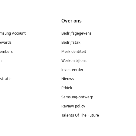
Over ons
msung Account
Bedrijfsgegevens
ewards
Bedrijfstak
embers
Merkidentiteit
en
Werken bij ons
Investeerder
stratie
Nieuws
Ethiek
Samsung-ontwerp
Review policy
Talents Of The Future