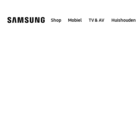
Skip
to
content
Shop
Mobiel
TV & AV
Huishouden