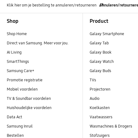
Klik hier om je bestelling te annuleren/retourneren
Annuleren/retourner
Footer Navigation
Shop
Product
Shop Home
Galaxy Smartphone
Direct van Samsung. Meer voor jou.
Galaxy Tab
AI Living
Galaxy Book
SmartThings
Galaxy Watch
Samsung Care+
Galaxy Buds
Promotie registratie
TVs
Mobiel voordelen
Projectoren
TV & Soundbar voordelen
Audio
Huishoudelijke voordelen
Koelkasten
Data Act
Vaatwassers
Samsung Inruil
Wasmachines & Drogers
Bestellen
Stofzuigers