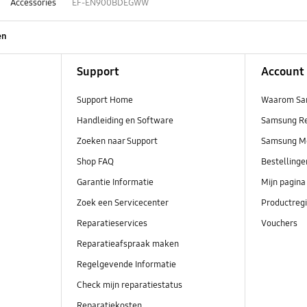
Accessories
EF-EN900BDEGWW
en
Support
Account
Support Home
Waarom Sa
Handleiding en Software
Samsung R
Zoeken naar Support
Samsung M
Shop FAQ
Bestelling
Garantie Informatie
Mijn pagina
Zoek een Servicecenter
Productregi
Reparatieservices
Vouchers
Reparatieafspraak maken
Regelgevende Informatie
Check mijn reparatiestatus
Reparatiekosten