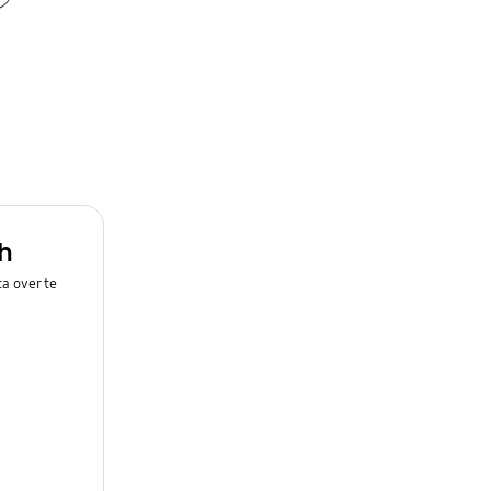
h
a over te