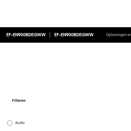
EF-EN900BDEGWW
EF-EN900BDEGWW
Oplossingen en
Filteren
Audio