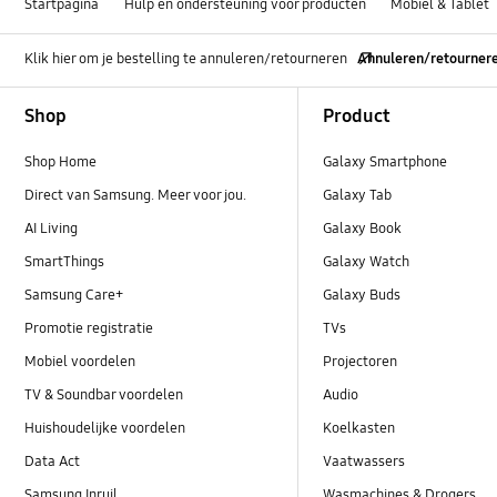
Startpagina
Hulp en ondersteuning voor producten
Mobiel & Tablet
Klik hier om je bestelling te annuleren/retourneren
Annuleren/retourner
Footer Navigation
Shop
Product
Shop Home
Galaxy Smartphone
Direct van Samsung. Meer voor jou.
Galaxy Tab
AI Living
Galaxy Book
SmartThings
Galaxy Watch
Samsung Care+
Galaxy Buds
Promotie registratie
TVs
Mobiel voordelen
Projectoren
TV & Soundbar voordelen
Audio
Huishoudelijke voordelen
Koelkasten
Data Act
Vaatwassers
Samsung Inruil
Wasmachines & Drogers