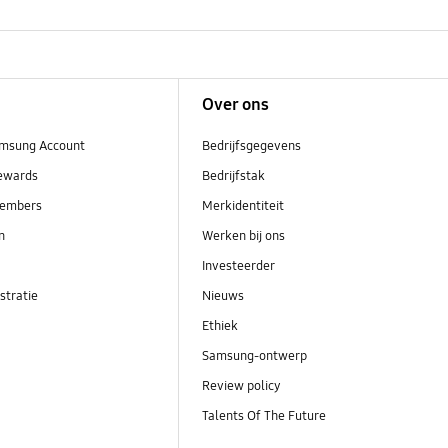
Over ons
msung Account
Bedrijfsgegevens
ewards
Bedrijfstak
embers
Merkidentiteit
en
Werken bij ons
Investeerder
stratie
Nieuws
Ethiek
Samsung-ontwerp
Review policy
Talents Of The Future