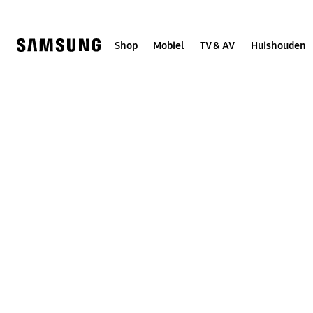
Skip
to
content
Shop
Mobiel
TV & AV
Huishouden