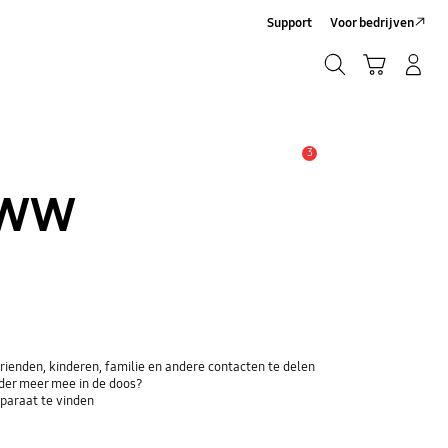
Support
Voor bedrijven
Zoeken
Winkelwagen
Inloggen/Account maken
Zoeken
3
MELDINGEN
GWW
ienden, kinderen, familie en andere contacten te delen
der meer mee in de doos?
paraat te vinden