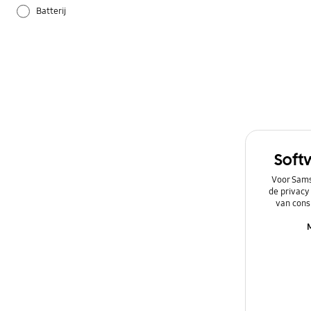
Batterij
Camera
Galaxy Apps
Hardware
Instellingen
Soft
Netwerk & WiFi
Voor Sams
de privacy
Overig
van cons
Power