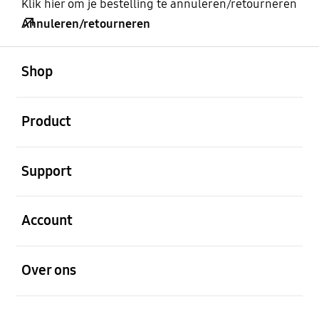
Klik hier om je bestelling te annuleren/retourneren
Annuleren/retourneren
Open
Footer Navigation
Shop
Open
Product
Open
Support
Open
Account
Open
Over ons