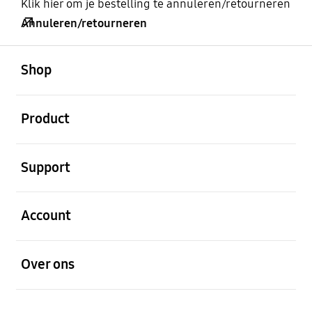
Klik hier om je bestelling te annuleren/retourneren
Annuleren/retourneren
Open
Footer Navigation
Shop
Open
Product
Open
Support
Open
Account
Open
Over ons