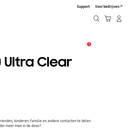
Support
Voor bedrijven
Zoeken
Winkelwagen
Inloggen/Account maken
Zoeken
3
MELDINGEN
Ultra Clear
ienden, kinderen, familie en andere contacten te delen
der meer mee in de doos?