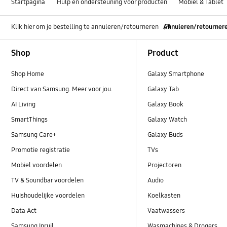
Startpagina
Hulp en ondersteuning voor producten
Mobiel & Tablet
Klik hier om je bestelling te annuleren/retourneren
Annuleren/retourner
Footer Navigation
Shop
Product
Shop Home
Galaxy Smartphone
Direct van Samsung. Meer voor jou.
Galaxy Tab
AI Living
Galaxy Book
SmartThings
Galaxy Watch
Samsung Care+
Galaxy Buds
Promotie registratie
TVs
Mobiel voordelen
Projectoren
TV & Soundbar voordelen
Audio
Huishoudelijke voordelen
Koelkasten
Data Act
Vaatwassers
Samsung Inruil
Wasmachines & Drogers