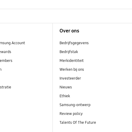
Over ons
msung Account
Bedrijfsgegevens
ewards
Bedrijfstak
embers
Merkidentiteit
en
Werken bij ons
Investeerder
stratie
Nieuws
Ethiek
Samsung-ontwerp
Review policy
Talents Of The Future