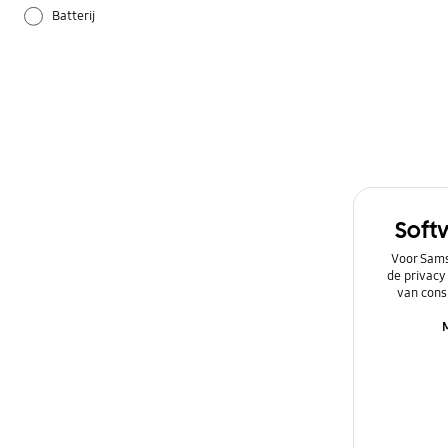
Batterij
Camera
Galaxy Apps
Hardware
Instellingen
Soft
Netwerk & WiFi
Voor Sams
de privacy
Overig
van cons
Power