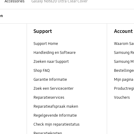
Accessories
Galaxy Note20 Ultra Clear Cover
en
Support
Account
Support Home
Waarom Sa
Handleiding en Software
Samsung R
Zoeken naar Support
Samsung M
Shop FAQ
Bestelling
Garantie Informatie
Mijn pagina
Zoek een Servicecenter
Productregi
Reparatieservices
Vouchers
Reparatieafspraak maken
Regelgevende Informatie
Check mijn reparatiestatus
Reparatiekosten