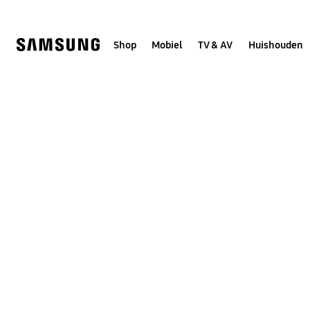
Skip
to
content
Shop
Mobiel
TV & AV
Huishouden