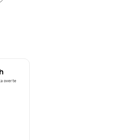
h
a over te