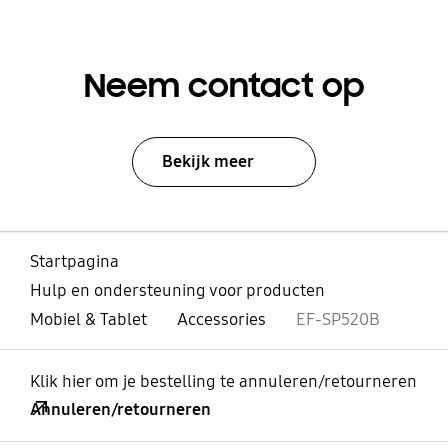
Neem contact op
Bekijk meer
Startpagina
Hulp en ondersteuning voor producten
Mobiel & Tablet
Accessories
EF-SP520B
Klik hier om je bestelling te annuleren/retourneren
Annuleren/retourneren
Open
Footer Navigation