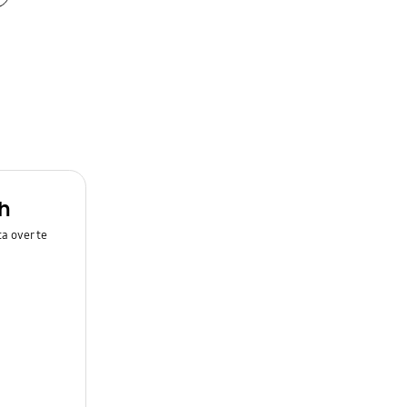
h
a over te