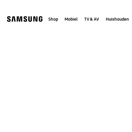
Skip
to
content
Shop
Mobiel
TV & AV
Huishouden