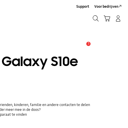
Support
Voor bedrijven
Zoeken
Winkelwagen
Inloggen/Account maken
Zoeken
3
MELDINGEN
 Galaxy S10e
ienden, kinderen, familie en andere contacten te delen
der meer mee in de doos?
paraat te vinden