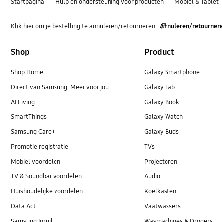
Startpagina
Hulp en ondersteuning voor producten
Mobiel & Tablet
Klik hier om je bestelling te annuleren/retourneren
Annuleren/retourner
Footer Navigation
Shop
Product
Shop Home
Galaxy Smartphone
Direct van Samsung. Meer voor jou.
Galaxy Tab
AI Living
Galaxy Book
SmartThings
Galaxy Watch
Samsung Care+
Galaxy Buds
Promotie registratie
TVs
Mobiel voordelen
Projectoren
TV & Soundbar voordelen
Audio
Huishoudelijke voordelen
Koelkasten
Data Act
Vaatwassers
Samsung Inruil
Wasmachines & Drogers