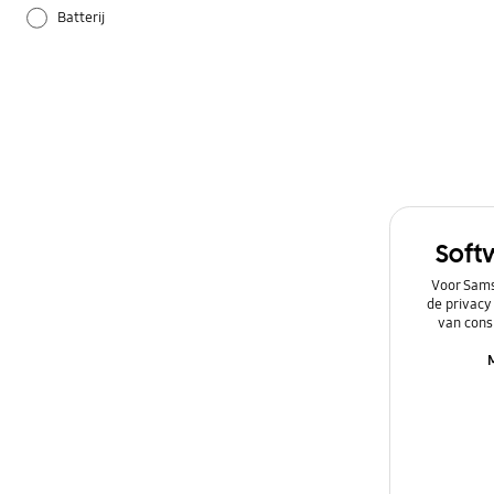
Batterij
Camera
Galaxy Apps
Hardware
Instellingen
Soft
Netwerk & WiFi
Voor Sams
de privacy
Overig
van cons
Power