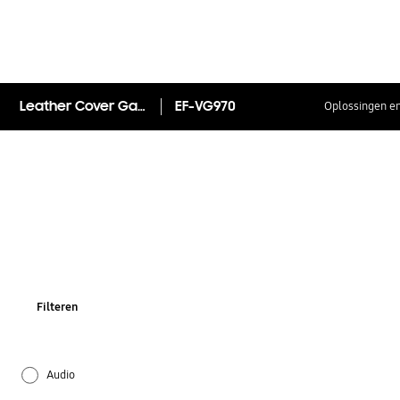
Leather Cover Galaxy S10e
EF-VG970
Oplossingen en
Filteren
Audio