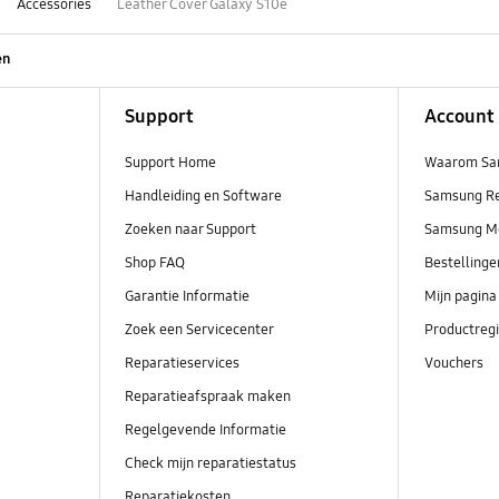
Accessories
Leather Cover Galaxy S10e
en
Support
Account
Support Home
Waarom Sa
Handleiding en Software
Samsung R
Zoeken naar Support
Samsung M
Shop FAQ
Bestelling
Garantie Informatie
Mijn pagina
Zoek een Servicecenter
Productregi
Reparatieservices
Vouchers
Reparatieafspraak maken
Regelgevende Informatie
Check mijn reparatiestatus
Reparatiekosten