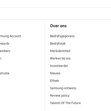
Over ons
msung Account
Bedrijfsgegevens
ewards
Bedrijfstak
embers
Merkidentiteit
en
Werken bij ons
Investeerder
stratie
Nieuws
Ethiek
Samsung-ontwerp
Review policy
Talents Of The Future