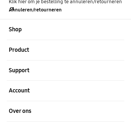
Klik hier om je bestelling te annuleren/retourneren
Annuleren/retourneren
Open
Footer Navigation
Shop
Open
Product
Open
Support
Open
Account
Open
Over ons