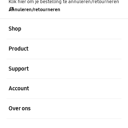
Klik hier om je bestelling te annuleren/retourneren
Annuleren/retourneren
Open
Footer Navigation
Shop
Open
Product
Open
Support
Open
Account
Open
Over ons