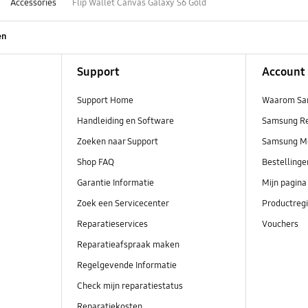
Accessories
Flip Wallet Canvas Galaxy S6 Gold
en
Support
Account
Support Home
Waarom Sa
Handleiding en Software
Samsung R
Zoeken naar Support
Samsung M
Shop FAQ
Bestelling
Garantie Informatie
Mijn pagina
Zoek een Servicecenter
Productregi
Reparatieservices
Vouchers
Reparatieafspraak maken
Regelgevende Informatie
Check mijn reparatiestatus
Reparatiekosten