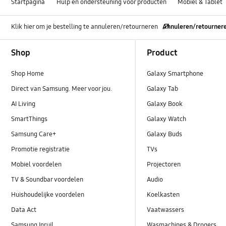
Startpagina
Hulp en ondersteuning voor producten
Mobiel & Tablet
Klik hier om je bestelling te annuleren/retourneren
Annuleren/retourner
Footer Navigation
Shop
Product
Shop Home
Galaxy Smartphone
Direct van Samsung. Meer voor jou.
Galaxy Tab
AI Living
Galaxy Book
SmartThings
Galaxy Watch
Samsung Care+
Galaxy Buds
Promotie registratie
TVs
Mobiel voordelen
Projectoren
TV & Soundbar voordelen
Audio
Huishoudelijke voordelen
Koelkasten
Data Act
Vaatwassers
Samsung Inruil
Wasmachines & Drogers