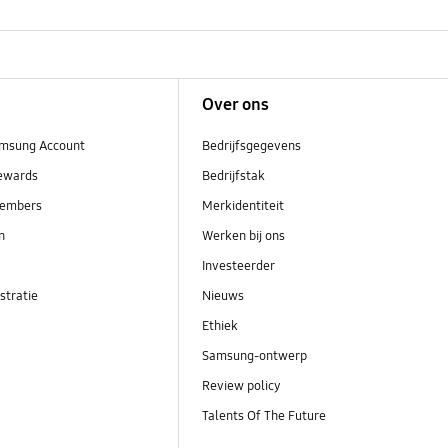
Over ons
msung Account
Bedrijfsgegevens
ewards
Bedrijfstak
embers
Merkidentiteit
en
Werken bij ons
Investeerder
stratie
Nieuws
Ethiek
Samsung-ontwerp
Review policy
Talents Of The Future