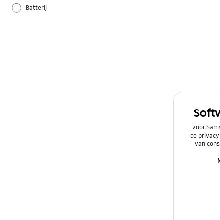
Batterij
Camera
Galaxy Apps
Hardware
Instellingen
Soft
Netwerk & WiFi
Voor Sams
de privacy
Overig
van cons
Power