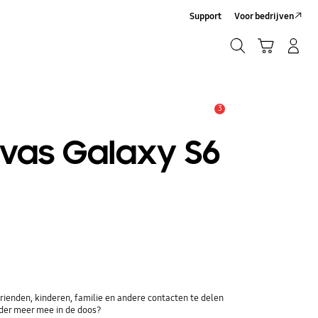
Support
Voor bedrijven
Zoeken
Winkelwagen
Inloggen/Account maken
Zoeken
3
MELDINGEN
nvas Galaxy S6
ienden, kinderen, familie en andere contacten te delen
der meer mee in de doos?