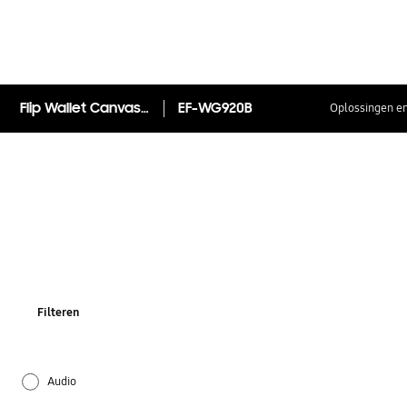
Flip Wallet Canvas Galaxy S6 Gold
EF-WG920B
Oplossingen en
Filteren
Audio