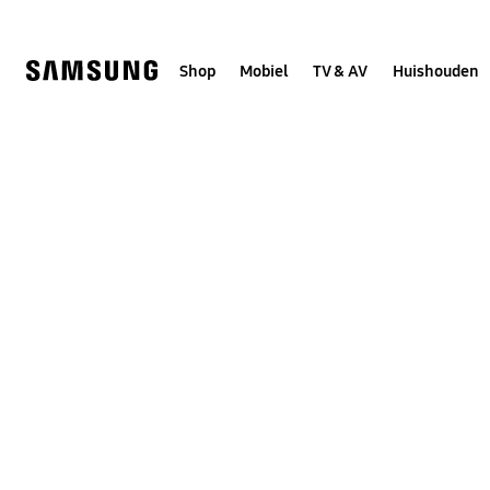
Skip
to
content
Shop
Mobiel
TV & AV
Huishouden