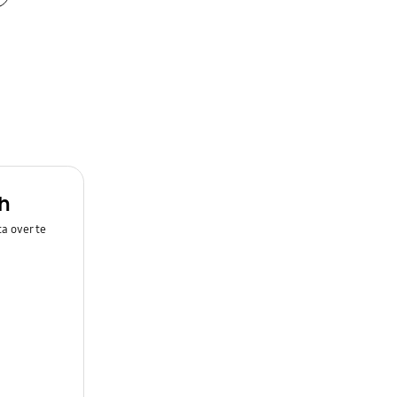
h
a over te