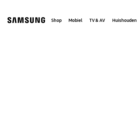
Skip
to
content
Shop
Mobiel
TV & AV
Huishouden