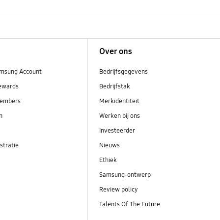
Over ons
msung Account
Bedrijfsgegevens
ewards
Bedrijfstak
embers
Merkidentiteit
en
Werken bij ons
Investeerder
stratie
Nieuws
Ethiek
Samsung-ontwerp
Review policy
Talents Of The Future