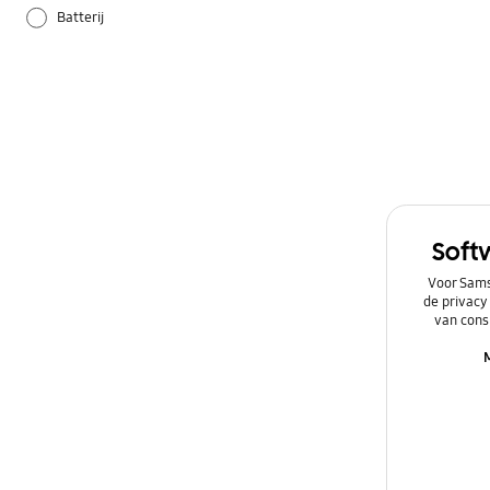
Batterij
Camera
Galaxy Apps
Hardware
Instellingen
Soft
Netwerk & WiFi
Voor Sams
de privacy
Overig
van cons
Power