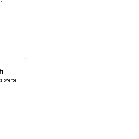
h
a over te