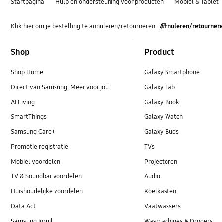
Startpagina
Hulp en ondersteuning voor producten
Mobiel & Tablet
Klik hier om je bestelling te annuleren/retourneren
Annuleren/retourner
Footer Navigation
Shop
Product
Shop Home
Galaxy Smartphone
Direct van Samsung. Meer voor jou.
Galaxy Tab
AI Living
Galaxy Book
SmartThings
Galaxy Watch
Samsung Care+
Galaxy Buds
Promotie registratie
TVs
Mobiel voordelen
Projectoren
TV & Soundbar voordelen
Audio
Huishoudelijke voordelen
Koelkasten
Data Act
Vaatwassers
Samsung Inruil
Wasmachines & Drogers