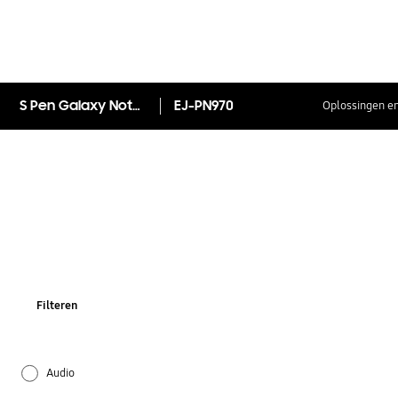
S Pen Galaxy Note10
EJ-PN970
Oplossingen en
Filteren
Audio