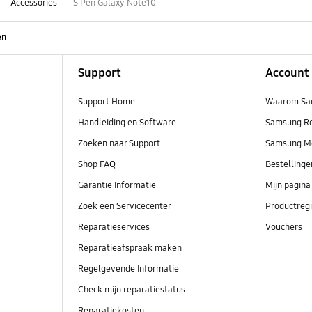
Accessories
S Pen Galaxy Note10
en
Support
Account
Support Home
Waarom Sa
Handleiding en Software
Samsung R
Zoeken naar Support
Samsung M
Shop FAQ
Bestelling
Garantie Informatie
Mijn pagina
Zoek een Servicecenter
Productregi
Reparatieservices
Vouchers
Reparatieafspraak maken
Regelgevende Informatie
Check mijn reparatiestatus
Reparatiekosten