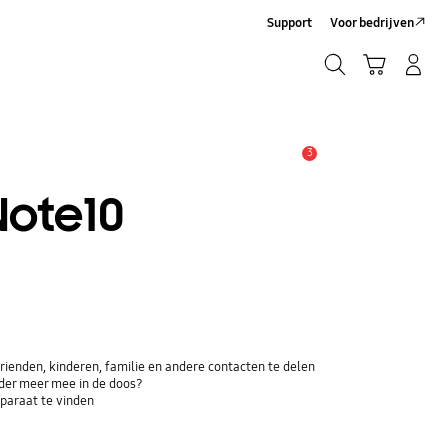
Support
Voor bedrijven
Zoeken
Winkelwagen
Inloggen/Account maken
Zoeken
3
MELDINGEN
Note10
ienden, kinderen, familie en andere contacten te delen
der meer mee in de doos?
paraat te vinden