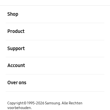
Open
Footer Navigation
Shop
Open
Product
Open
Support
Open
Account
Open
Over ons
Copyright© 1995-2026 Samsung. Alle Rechten
voorbehouden.