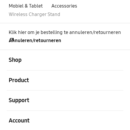
Mobiel & Tablet
Accessories
Wireless Charger Stand
Klik hier om je bestelling te annuleren/retourneren
Annuleren/retourneren
Open
Footer Navigation
Shop
Open
Product
Open
Support
Open
Account