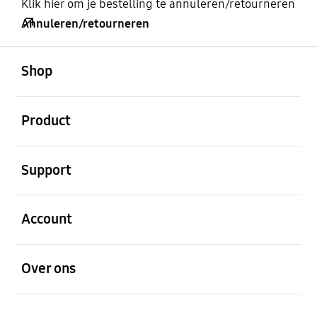
Klik hier om je bestelling te annuleren/retourneren
Annuleren/retourneren
Open
Footer Navigation
Shop
Open
Product
Open
Support
Open
Account
Open
Over ons