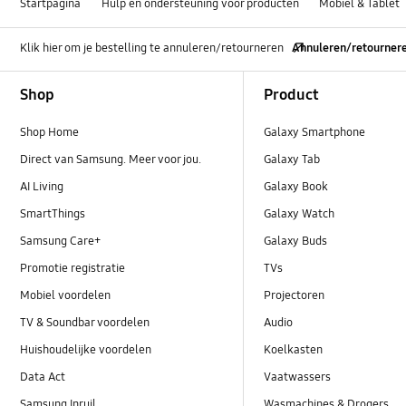
Startpagina
Hulp en ondersteuning voor producten
Mobiel & Tablet
Klik hier om je bestelling te annuleren/retourneren
Annuleren/retourner
Footer Navigation
Shop
Product
Shop Home
Galaxy Smartphone
Direct van Samsung. Meer voor jou.
Galaxy Tab
AI Living
Galaxy Book
SmartThings
Galaxy Watch
Samsung Care+
Galaxy Buds
Promotie registratie
TVs
Mobiel voordelen
Projectoren
TV & Soundbar voordelen
Audio
Huishoudelijke voordelen
Koelkasten
Data Act
Vaatwassers
Samsung Inruil
Wasmachines & Drogers