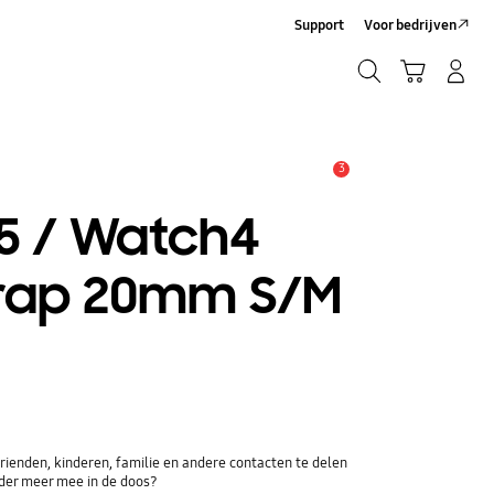
Support
Voor bedrijven
Zoeken
Winkelwagen
Inloggen/Account maken
Zoeken
3
MELDINGEN
5 / Watch4
trap 20mm S/M
ienden, kinderen, familie en andere contacten te delen
der meer mee in de doos?