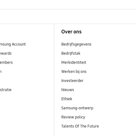
Over ons
msung Account
Bedrijfsgegevens
ewards
Bedrijfstak
embers
Merkidentiteit
en
Werken bij ons
Investeerder
stratie
Nieuws
Ethiek
Samsung-ontwerp
Review policy
Talents Of The Future