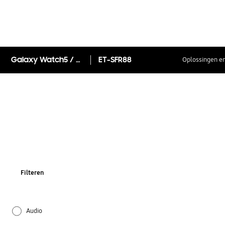
Galaxy Watch5 / Watch4 Ridge Sport Strap 20mm S/M
ET-SFR88
Oplossingen en
Filteren
Audio