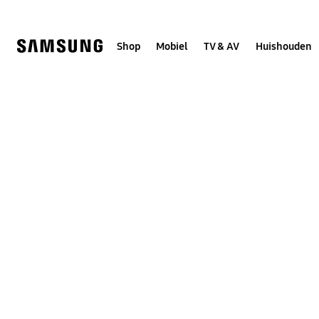
Skip
to
content
Shop
Mobiel
TV & AV
Huishouden