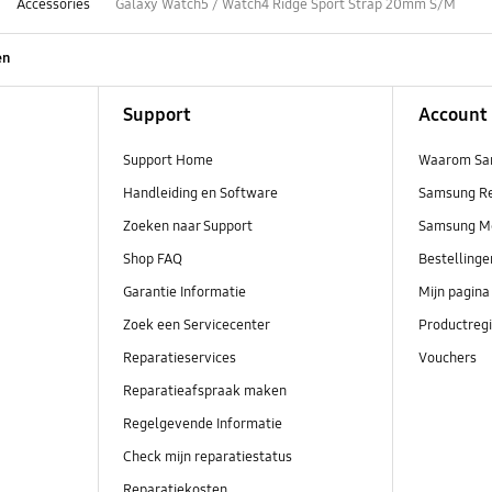
Accessories
Galaxy Watch5 / Watch4 Ridge Sport Strap 20mm S/M
en
Support
Account
Support Home
Waarom Sa
Handleiding en Software
Samsung R
Zoeken naar Support
Samsung M
Shop FAQ
Bestelling
Garantie Informatie
Mijn pagina
Zoek een Servicecenter
Productregi
Reparatieservices
Vouchers
Reparatieafspraak maken
Regelgevende Informatie
Check mijn reparatiestatus
Reparatiekosten