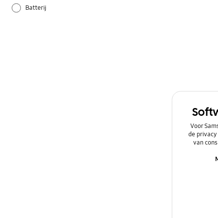
Batterij
Camera
Galaxy Apps
Hardware
Instellingen
Soft
Netwerk & WiFi
Voor Sams
de privacy
Overig
van cons
Power