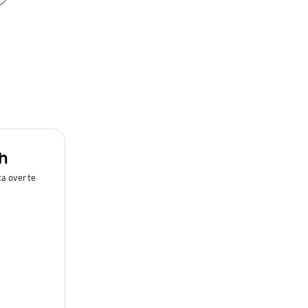
h
a over te