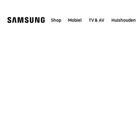
Skip
to
content
Shop
Mobiel
TV & AV
Huishouden