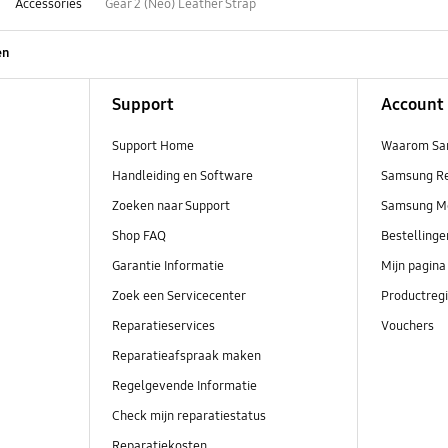
Accessories
Gear 2 (Neo) Leather Strap
en
Support
Account
Support Home
Waarom Sa
Handleiding en Software
Samsung R
Zoeken naar Support
Samsung M
Shop FAQ
Bestelling
Garantie Informatie
Mijn pagina
Zoek een Servicecenter
Productregi
Reparatieservices
Vouchers
Reparatieafspraak maken
Regelgevende Informatie
Check mijn reparatiestatus
Reparatiekosten