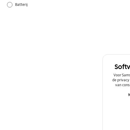
Batterij
Camera
Galaxy Apps
Hardware
Instellingen
Soft
Netwerk & WiFi
Voor Sams
de privacy
Overig
van cons
Power