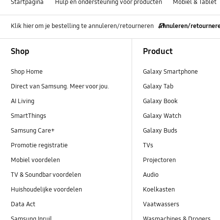
Startpagina
Hulp en ondersteuning voor producten
Mobiel & Tablet
Klik hier om je bestelling te annuleren/retourneren
Annuleren/retourner
Footer Navigation
Shop
Product
Shop Home
Galaxy Smartphone
Direct van Samsung. Meer voor jou.
Galaxy Tab
AI Living
Galaxy Book
SmartThings
Galaxy Watch
Samsung Care+
Galaxy Buds
Promotie registratie
TVs
Mobiel voordelen
Projectoren
TV & Soundbar voordelen
Audio
Huishoudelijke voordelen
Koelkasten
Data Act
Vaatwassers
Samsung Inruil
Wasmachines & Drogers