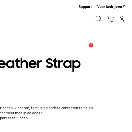
Support
Voor bedrijven
Zoeken
Winkelwagen
Inloggen/Account maken
Zoeken
3
MELDINGEN
eather Strap
ienden, kinderen, familie en andere contacten te delen
der meer mee in de doos?
paraat te vinden