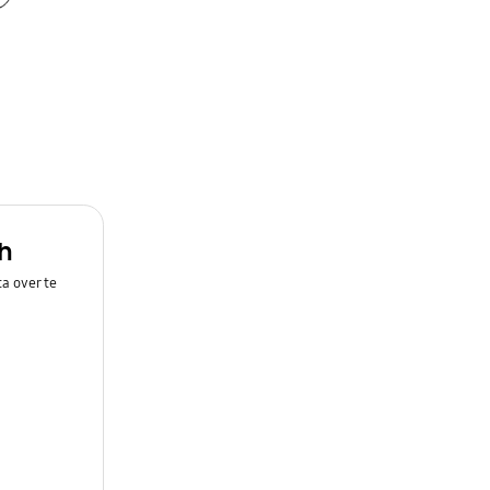
h
a over te