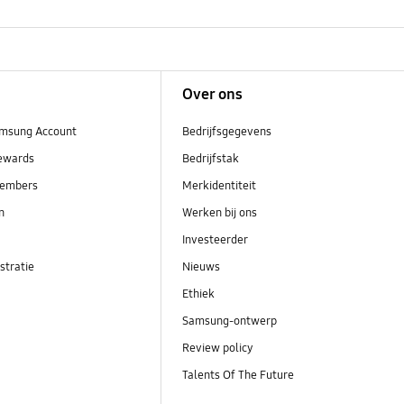
Over ons
msung Account
Bedrijfsgegevens
ewards
Bedrijfstak
embers
Merkidentiteit
en
Werken bij ons
Investeerder
stratie
Nieuws
Ethiek
Samsung-ontwerp
Review policy
Talents Of The Future