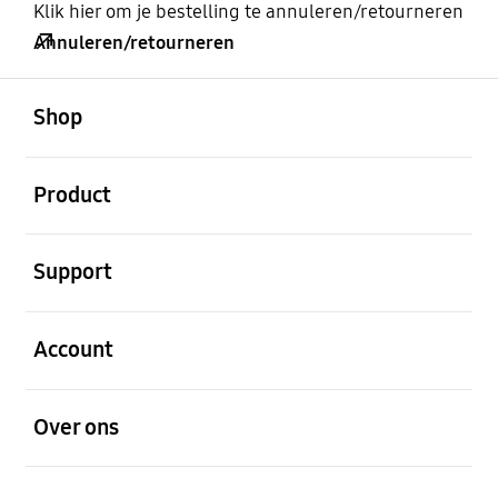
Klik hier om je bestelling te annuleren/retourneren
Annuleren/retourneren
Open
Footer Navigation
Shop
Open
Product
Open
Support
Open
Account
Open
Over ons