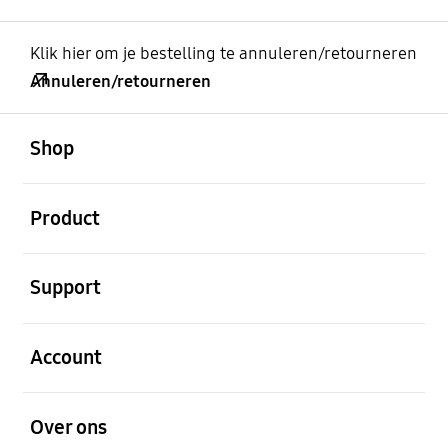
Klik hier om je bestelling te annuleren/retourneren
Annuleren/retourneren
Open
Footer Navigation
Shop
Open
Product
Open
Support
Open
Account
Open
Over ons