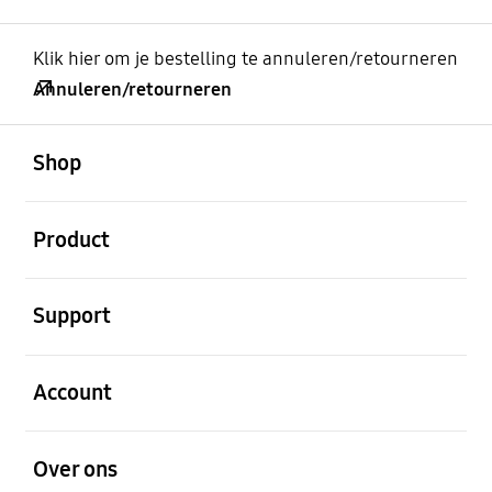
Klik hier om je bestelling te annuleren/retourneren
Annuleren/retourneren
Open
Footer Navigation
Shop
Open
Product
Open
Support
Open
Account
Open
Over ons