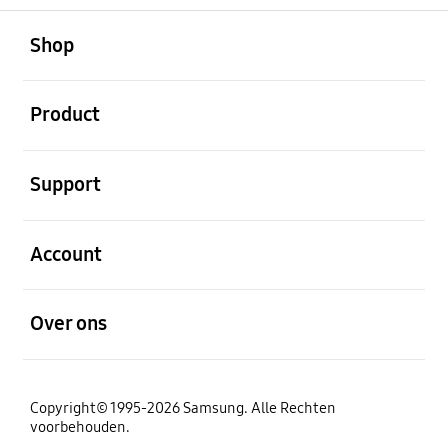
Open
Footer Navigation
Shop
Open
Product
Open
Support
Open
Account
Open
Over ons
Copyright© 1995-2026 Samsung. Alle Rechten
voorbehouden.