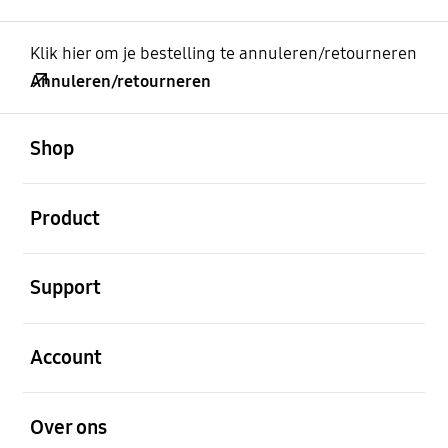
Klik hier om je bestelling te annuleren/retourneren
Annuleren/retourneren
Open
Footer Navigation
Shop
Open
Product
Open
Support
Open
Account
Open
Over ons