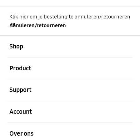
Klik hier om je bestelling te annuleren/retourneren
Annuleren/retourneren
Open
Footer Navigation
Shop
Open
Product
Open
Support
Open
Account
Open
Over ons