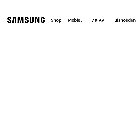
Skip
to
content
Shop
Mobiel
TV & AV
Huishouden