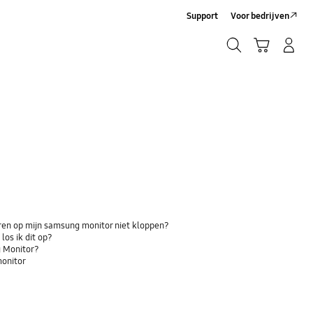
Support
Voor bedrijven
Zoeken
Winkelwagen
Inloggen/Account maken
Zoeken
uren op mijn samsung monitor niet kloppen?
los ik dit op?
 Monitor?
monitor