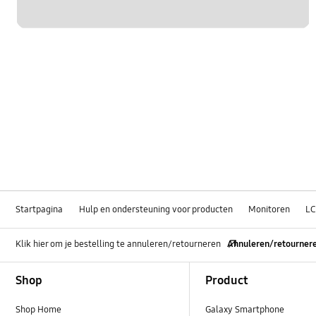
Startpagina
Hulp en ondersteuning voor producten
Monitoren
LC
Klik hier om je bestelling te annuleren/retourneren
Annuleren/retourner
Footer Navigation
Shop
Product
Shop Home
Galaxy Smartphone