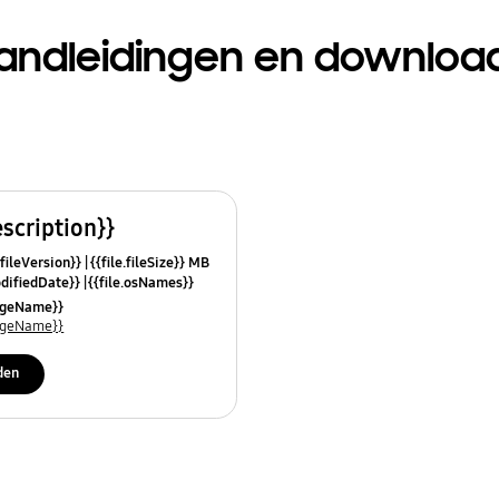
andleidingen en downloa
escription}}
.fileVersion}}
{{file.fileSize}} MB
odifiedDate}}
{{file.osNames}}
uageName}}
uageName}}
den