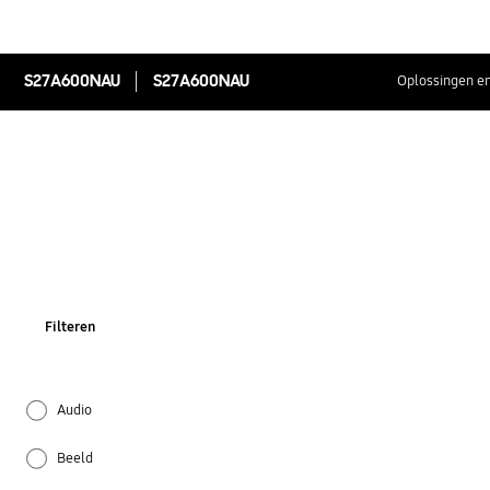
S27A600NAU
S27A600NAU
Oplossingen en
Filteren
Audio
Beeld