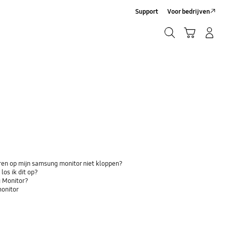
Support
Voor bedrijven
Zoeken
Winkelwagen
Inloggen/Account maken
Zoeken
uren op mijn samsung monitor niet kloppen?
los ik dit op?
 Monitor?
monitor