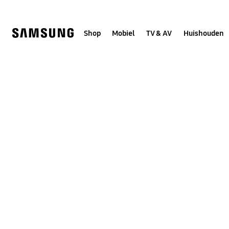
Skip
to
content
Shop
Mobiel
TV & AV
Huishouden