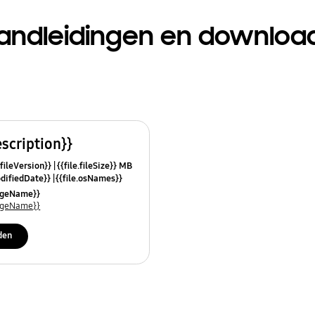
andleidingen en downloa
escription}}
.fileVersion}}
{{file.fileSize}} MB
odifiedDate}}
{{file.osNames}}
uageName}}
uageName}}
den