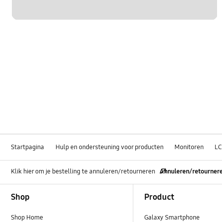
Startpagina
Hulp en ondersteuning voor producten
Monitoren
LC
Klik hier om je bestelling te annuleren/retourneren
Annuleren/retourner
Footer Navigation
Shop
Product
Shop Home
Galaxy Smartphone