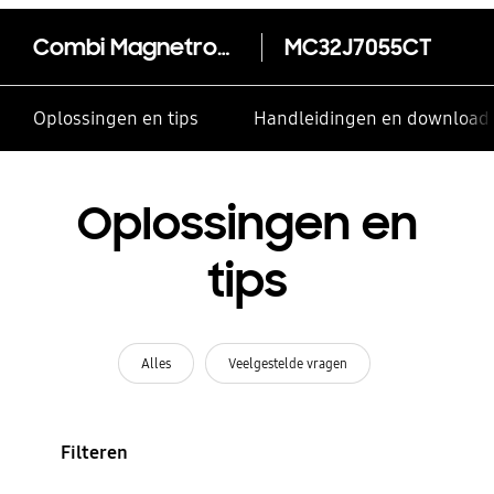
Combi Magnetron 32L MC32J7055CT/EN
MC32J7055CT
Oplossingen en tips
Handleidingen en download
Oplossingen en
tips
Alles
Veelgestelde vragen
Filteren