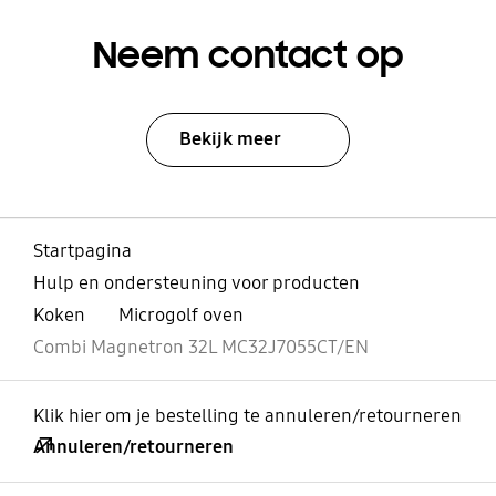
Neem contact op
Bekijk meer
Startpagina
Hulp en ondersteuning voor producten
Koken
Microgolf oven
Combi Magnetron 32L MC32J7055CT/EN
Klik hier om je bestelling te annuleren/retourneren
Annuleren/retourneren
Open
Footer Navigation