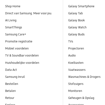
Shop Home
Galaxy Smartphone
Direct van Samsung. Meer voor jou.
Galaxy Tab
AI Living
Galaxy Book
SmartThings
Galaxy Watch
Samsung Care+
Galaxy Buds
Promotie registratie
TVs
Mobiel voordelen
Projectoren
TV & Soundbar voordelen
Audio
Huishoudelijke voordelen
Koelkasten
Data Act
Vaatwassers
Samsung Inruil
Wasmachines & Drogers
Bestellen
Stofzuigers
Betalen
Monitoren
Retour
Geheugen & Opslag
Explore
Accessoires