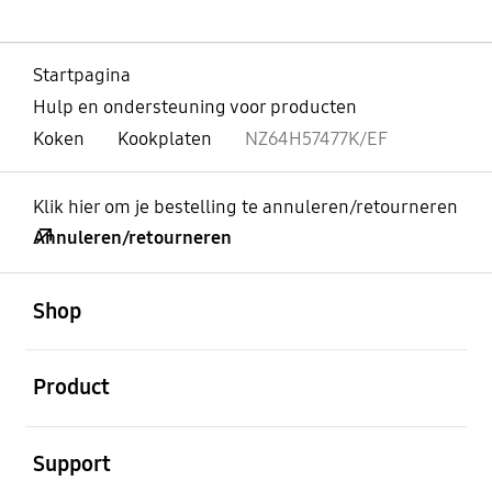
Startpagina
Hulp en ondersteuning voor producten
Koken
Kookplaten
NZ64H57477K/EF
Klik hier om je bestelling te annuleren/retourneren
Annuleren/retourneren
Open
Footer Navigation
Shop
Open
Product
Open
Support