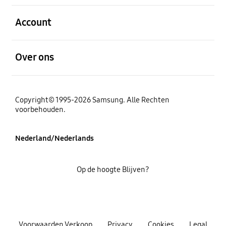
Open
Account
Open
Over ons
Copyright© 1995-2026 Samsung. Alle Rechten
voorbehouden.
Nederland/Nederlands
Op de hoogte Blijven?
Voorwaarden Verkoop
Privacy
Cookies
Legal