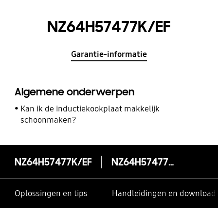
NZ64H57477K/EF
Garantie-informatie
Algemene onderwerpen
Kan ik de inductiekookplaat makkelijk
schoonmaken?
NZ64H57477K/EF
NZ64H57477K/EF
Oplossingen en tips
Handleidingen en download