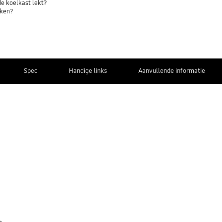
de koelkast lekt?
aken?
Spec
Handige links
Aanvullende informatie
Contact