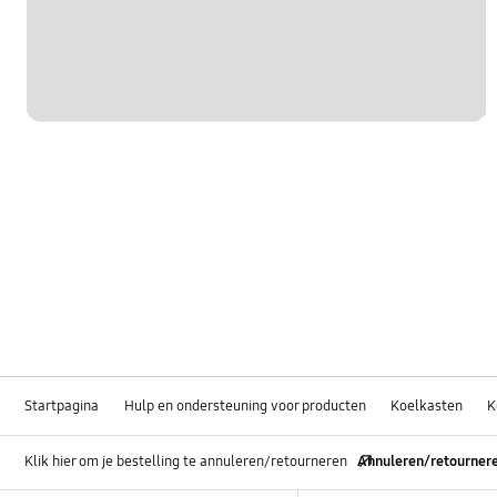
Startpagina
Hulp en ondersteuning voor producten
Koelkasten
K
Klik hier om je bestelling te annuleren/retourneren
Annuleren/retourner
Footer Navigation