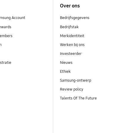
Over ons
msung Account
Bedrijfsgegevens
ewards
Bedrijfstak
embers
Merkidentiteit
en
Werken bij ons
Investeerder
stratie
Nieuws
Ethiek
Samsung-ontwerp
Review policy
Talents Of The Future