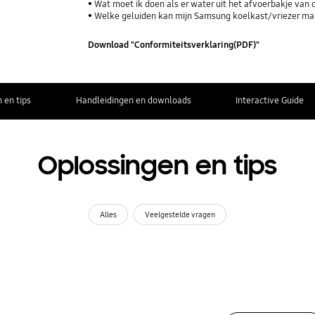
Wat moet ik doen als er water uit het afvoerbakje van 
Welke geluiden kan mijn Samsung koelkast/vriezer m
Download "Conformiteitsverklaring(PDF)"
 en tips
Handleidingen en downloads
Interactive Guide
Oplossingen en tips
Alles
Veelgestelde vragen