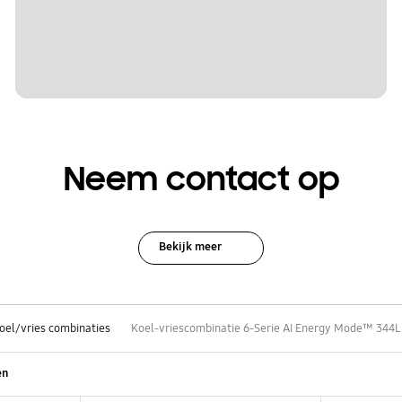
Neem contact op
Bekijk meer
oel/vries combinaties
Koel-vriescombinatie 6-Serie AI Energy Mode™ 344L
en