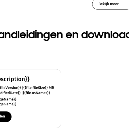
Bekijk meer
andleidingen en downloa
escription}}
.fileVersion}}
{{file.fileSize}} MB
odifiedDate}}
{{file.osNames}}
uageName}}
uageName}}
den