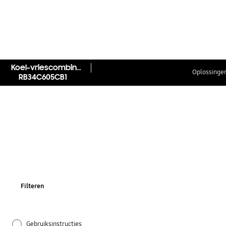
Koel-vriescombinatie 6-Serie AI Energy Mode™ 344L
Oplossingen
RB34C605CB1
Filteren
Gebruiksinstructies