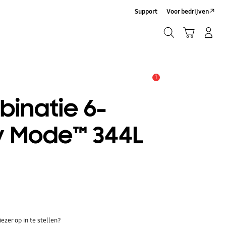
Support
Voor bedrijven
Zoeken
Winkelwagen
Inloggen/Account maken
Zoeken
1
MELDINGEN
binatie 6-
gy Mode™ 344L
ezer op in te stellen?