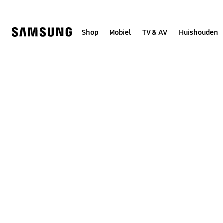
Skip
to
content
Shop
Mobiel
TV & AV
Huishouden