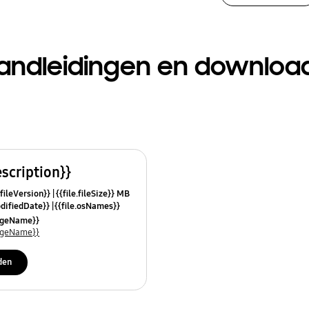
andleidingen en downloa
escription}}
.fileVersion}}
{{file.fileSize}} MB
odifiedDate}}
{{file.osNames}}
uageName}}
uageName}}
den