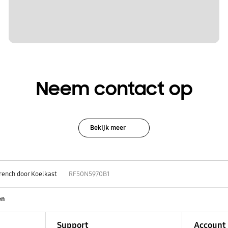
Neem contact op
Bekijk meer
rench door Koelkast
RF50N5970B1
en
Support
Account