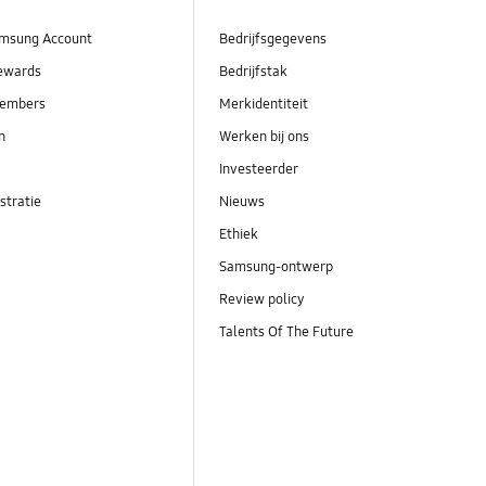
msung Account
Bedrijfsgegevens
ewards
Bedrijfstak
embers
Merkidentiteit
en
Werken bij ons
Investeerder
stratie
Nieuws
Ethiek
Samsung-ontwerp
Review policy
Talents Of The Future