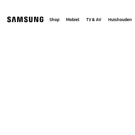
Skip
to
content
Shop
Mobiel
TV & AV
Huishouden