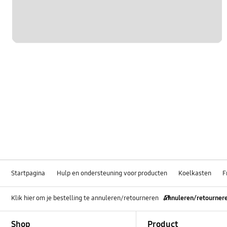
Startpagina
Hulp en ondersteuning voor producten
Koelkasten
F
Klik hier om je bestelling te annuleren/retourneren
Annuleren/retourner
Footer Navigation
Shop
Product