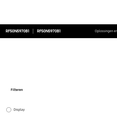
RF50N5970B1
RF50N5970B1
Oplossingen en
Filteren
Display