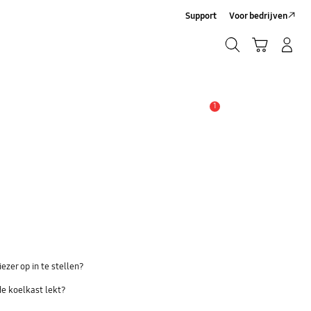
Support
Voor bedrijven
Zoeken
Winkelwagen
Inloggen/Account maken
Zoeken
1
MELDINGEN
ezer op in te stellen?
de koelkast lekt?