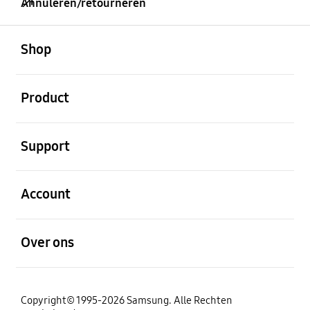
Annuleren/retourneren
Open
Footer Navigation
Shop
Open
Product
Open
Support
Open
Account
Open
Over ons
Copyright© 1995-2026 Samsung. Alle Rechten