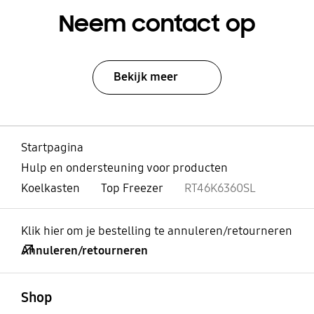
Neem contact op
Bekijk meer
Startpagina
Hulp en ondersteuning voor producten
Koelkasten
Top Freezer
RT46K6360SL
Klik hier om je bestelling te annuleren/retourneren
Annuleren/retourneren
Open
Footer Navigation
Shop