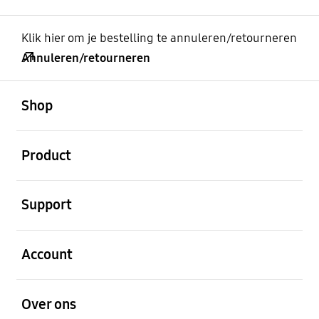
Klik hier om je bestelling te annuleren/retourneren
Annuleren/retourneren
Open
Footer Navigation
Shop
Open
Product
Open
Support
Open
Account
Open
Over ons