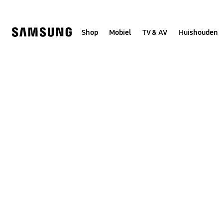
Skip
to
content
Shop
Mobiel
TV & AV
Huishouden