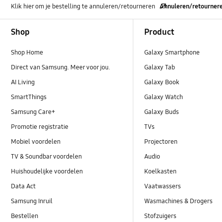
Klik hier om je bestelling te annuleren/retourneren
Annuleren/retourner
Footer Navigation
Shop
Product
Shop Home
Galaxy Smartphone
Direct van Samsung. Meer voor jou.
Galaxy Tab
AI Living
Galaxy Book
SmartThings
Galaxy Watch
Samsung Care+
Galaxy Buds
Promotie registratie
TVs
Mobiel voordelen
Projectoren
TV & Soundbar voordelen
Audio
Huishoudelijke voordelen
Koelkasten
Data Act
Vaatwassers
Samsung Inruil
Wasmachines & Drogers
Bestellen
Stofzuigers