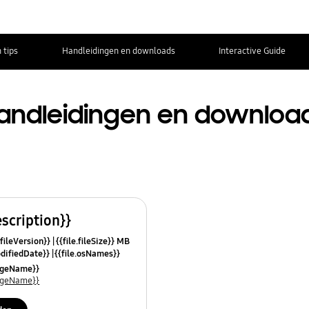
 tips
Handleidingen en downloads
Interactive Guide
andleidingen en downloa
escription}}
.fileVersion}}
{{file.fileSize}} MB
odifiedDate}}
{{file.osNames}}
uageName}}
uageName}}