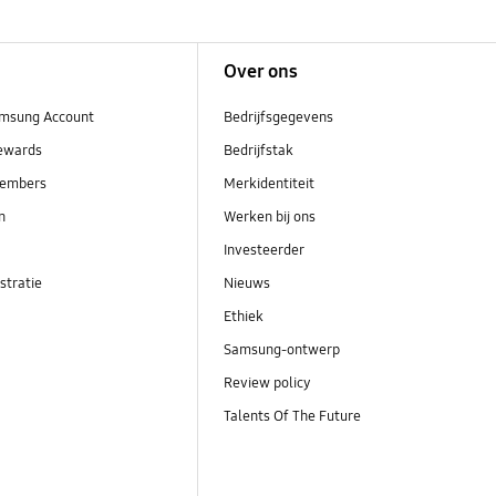
Over ons
msung Account
Bedrijfsgegevens
ewards
Bedrijfstak
embers
Merkidentiteit
en
Werken bij ons
Investeerder
stratie
Nieuws
Ethiek
Samsung-ontwerp
Review policy
Talents Of The Future