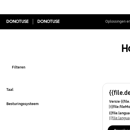
DONOTUSE
DONOTUSE
Oplossingen en
H
Filteren
Taal
{{file.d
Klik om uit te klappen
Versie {{file
Besturingssysteem
{{file.fileM
Klik om uit te klappen
{{file.lang
{{file.lang