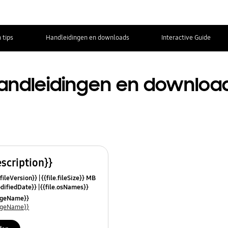
 tips
Handleidingen en downloads
Interactive Guide
andleidingen en downloa
escription}}
.fileVersion}}
{{file.fileSize}} MB
odifiedDate}}
{{file.osNames}}
uageName}}
uageName}}