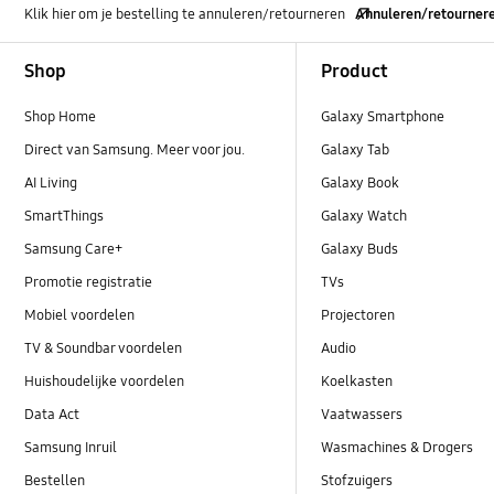
Klik hier om je bestelling te annuleren/retourneren
Annuleren/retourner
Footer Navigation
Shop
Product
Shop Home
Galaxy Smartphone
Direct van Samsung. Meer voor jou.
Galaxy Tab
AI Living
Galaxy Book
SmartThings
Galaxy Watch
Samsung Care+
Galaxy Buds
Promotie registratie
TVs
Mobiel voordelen
Projectoren
TV & Soundbar voordelen
Audio
Huishoudelijke voordelen
Koelkasten
Data Act
Vaatwassers
Samsung Inruil
Wasmachines & Drogers
Bestellen
Stofzuigers