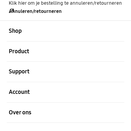
Klik hier om je bestelling te annuleren/retourneren
Annuleren/retourneren
Open
Footer Navigation
Shop
Open
Product
Open
Support
Open
Account
Open
Over ons