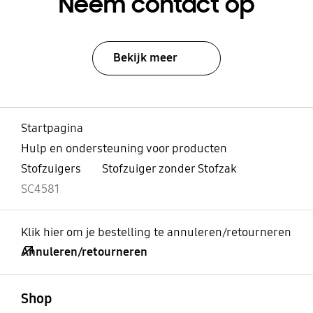
Neem contact op
Bekijk meer
Startpagina
Hulp en ondersteuning voor producten
Stofzuigers
Stofzuiger zonder Stofzak
SC4581
Klik hier om je bestelling te annuleren/retourneren
Annuleren/retourneren
Open
Footer Navigation
Shop