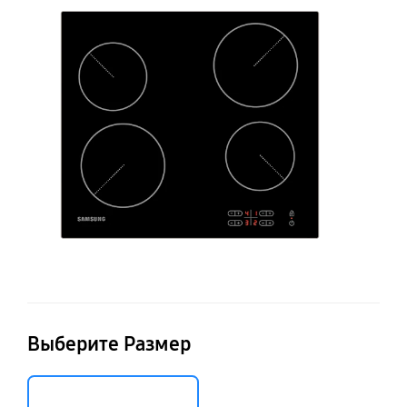
п
N
Выберите Размер