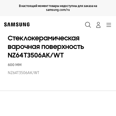
Skip
Продолжить
В настоящий момент товары недоступны для заказа на
Закрыть
to
samsung.com/ru
content
Поиск
Вход
Navigation
Стеклокерамическая
варочная поверхность
NZ64T3506AK/WT
600 MM
NZ64T3506AK/WT
С
в