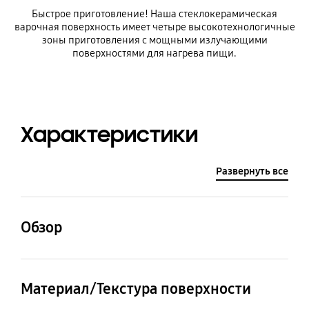
Быстрое приготовление! Наша стеклокерамическая
варочная поверхность имеет четыре высокотехнологичные
зоны приготовления с мощными излучающими
поверхностями для нагрева пищи.
Характеристики
Развернуть все
Обзор
Количество конфорок
Размеры (ШxВxГ)
Материал/Текстура поверхности
4 шт
575 x 55 x 505 мм