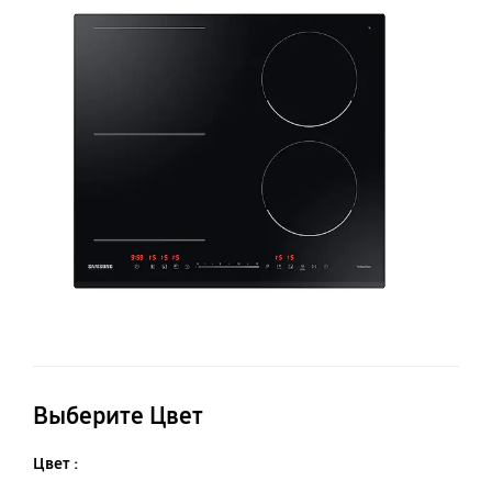
п
N
с
Fl
Z
Выберите Цвет
Цвет :