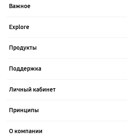
Важное
открыть
Explore
открыть
Продукты
открыть
Поддержка
открыть
Личный кабинет
открыть
Принципы
открыть
О компании