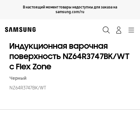
Skip
Продолжить
В настоящий момент товары недоступны для заказа на
Закрыть
to
samsung.com/ru
content
Поиск
Вход
Navigation
Индукционная варочная
поверхность NZ64R3747BK/WT
с Flex Zone
Черный
NZ64R3747BK/WT
И
в