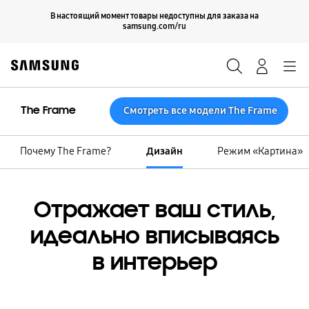
Skip
Продолжить
В настоящий момент товары недоступны для заказа на
Закрыть
to
samsung.com/ru
content
Поиск
Вход
Navigation
The Frame
Смотреть все модели The Frame
Почему The Frame?
Дизайн
Режим «Картина»
Отражает ваш стиль,
идеально вписываясь
в интерьер