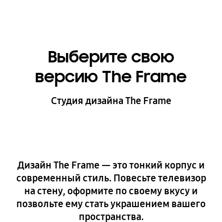
Выбрать изображение
Выберите свою
Выбрать рамку
Выбрать размер
версию The Frame
Студия дизайна The Frame
Просмотр
Заново
Дизайн The Frame — это тонкий корпус и
Выбрать стиль
современный стиль. Повесьте телевизор
на стену, оформите по своему вкусу и
позвольте ему стать украшением вашего
пространства.