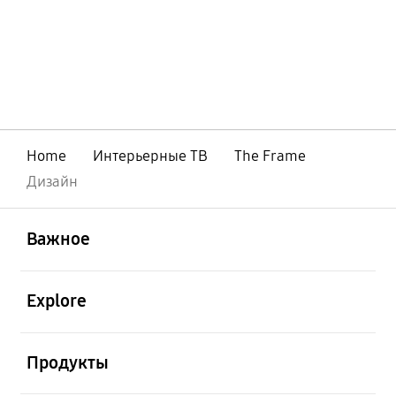
Home
Интерьерные ТВ
The Frame
Дизайн
открыть
Footer Navigation
Важное
открыть
Explore
открыть
Продукты
открыть