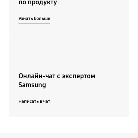
по продукту
директиве RoHS
летняя (*Полный текст
RoHS2
гарантийных условий
Узнать больше
находится на сайте
www.samsung.com/por
table-ssd и
Подробнее
www.samsung.com/sup
port)
Онлайн-чат с экспертом
Samsung
Написать в чат