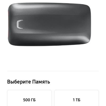
2Т
Выберите Память
500 ГБ
1 ТБ