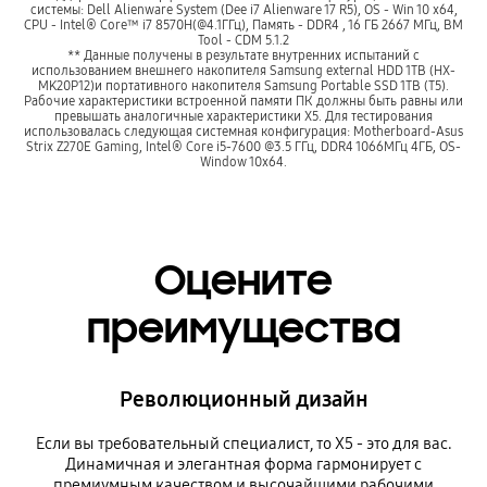
системы: Dell Alienware System (Dee i7 Alienware 17 R5), OS - Win 10 x64,
CPU - Intel® Core™ i7 8570H(@4.1ГГц), Память - DDR4 , 16 ГБ 2667 MГц, BM
Tool - CDM 5.1.2
** Данные получены в результате внутренних испытаний с
использованием внешнего накопителя Samsung external HDD 1TB (HX-
MK20P12)и портативного накопителя Samsung Portable SSD 1TB (T5).
Рабочие характеристики встроенной памяти ПК должны быть равны или
превышать аналогичные характеристики X5. Для тестирования
использовалась следующая системная конфигурация: Motherboard-Asus
Strix Z270E Gaming, Intel® Core i5-7600 @3.5 ГГц, DDR4 1066MГц 4ГБ, OS-
Window 10x64.
Оцените
преимущества
Революционный дизайн
Если вы требовательный специалист, то X5 - это для вас.
Динамичная и элегантная форма гармонирует с
премиумным качеством и высочайшими рабочими