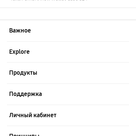
открыть
Footer Navigation
Важное
открыть
Explore
открыть
Продукты
открыть
Поддержка
открыть
Личный кабинет
открыть