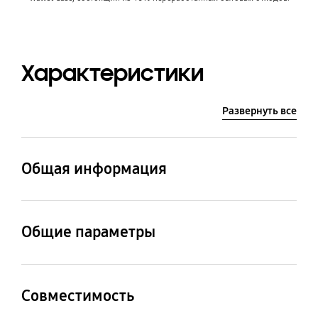
Характеристики
Развернуть все
Общая информация
Наименование модели
Артикул
EF-ZS921
EF-ZS921CBEGRU
Общие параметры
Особенности
Материал
Просмотр
Поликарбонат,
Совместимость
уведомлений и
полиуретан,