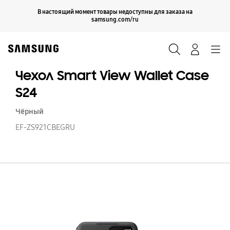
Skip
Продолжить
В настоящий момент товары недоступны для заказа на
Закрыть
to
samsung.com/ru
content
Поиск
Вход
Navigation
Чехол Smart View Wallet Case
S24
Чёрный
EF-ZS921CBEGRU
Ч
S
V