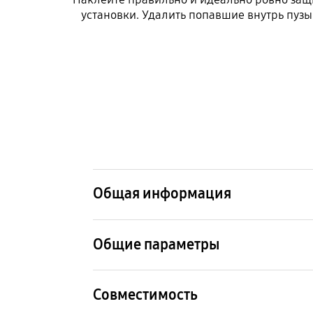
установки. Удалить попавшие внутрь пуз
Общая информация
Наименование модели
Арти
EF-UX710
EF-U
Общие параметры
Особенности
Мате
Максимальная чёткая передача
Поли
Совместимость
изображения без искажений,
высокая чувствительность,