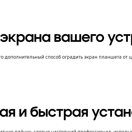
экрана вашего ус
то дополнительный способ оградить экран планшета от
ая и быстрая уста
итную плёнку, словно настоящий профессионал, испол