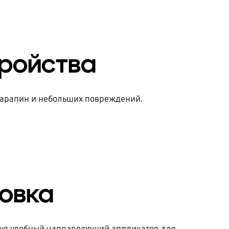
После
тройства
 царапин и небольших повреждений.
новка
ьзуя удобный направляющий аппликатор для