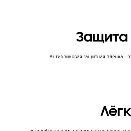
Защита 
Антибликовая защитная плёнка - э
Лёгк
Наклейте правильно и идеально ровно защ