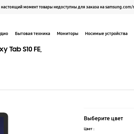
Выберите свое местоположение и язык.
 настоящий момент товары недоступны для заказа на samsung.com/
удио
Бытовая техника
Мониторы
Носимые устройства
 Tab S10 FE,
Антибликов
защитная
Выберите цвет
плёнка
Цвет :
(Galaxy