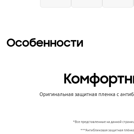
Особенности
Комфортн
Оригинальная защитная пленка с антиб
*Все представленные на данной страни
***Антибликовая защитная плёнка (м