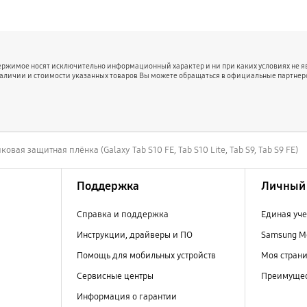
держимое носят исключительно информационный характер и ни при каких условиях не 
наличии и стоимости указанных товаров Вы можете обращаться в официальные партнер
ковая защитная плёнка (Galaxy Tab S10 FE, Tab S10 Lite, Tab S9, Tab S9 FE)
Поддержка
Личный 
Справка и поддержка
Единая уче
Инструкции, драйверы и ПО
Samsung M
Помощь для мобильных устройств
Моя стран
Сервисные центры
Преимущес
Информация о гарантии