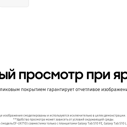
ый просмотр при яр
ликовым покрытием гарантирует отчетливое изображени
це изображения смоделированы и используются исключительно в целях демонстрации.
**Удобство просмотра может зависеть от условий окружающей среды.
одель EF-UX710) совместима только с планшетами Galaxy Tab S10 FE, Galaxy Tab S10 Lite