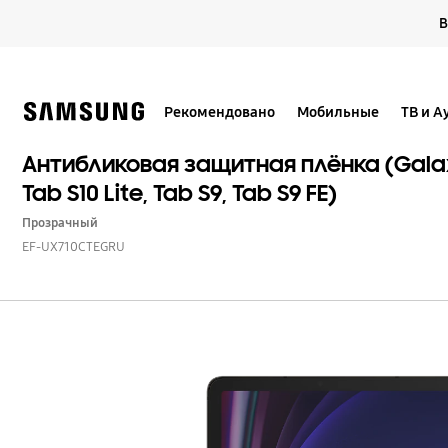
Skip
В
to
content
Рекомендовано
Мобильные
ТВ и А
Антибликовая защитная плёнка (Galaxy
Tab S10 Lite, Tab S9, Tab S9 FE)
Прозрачный
EF-UX710CTEGRU