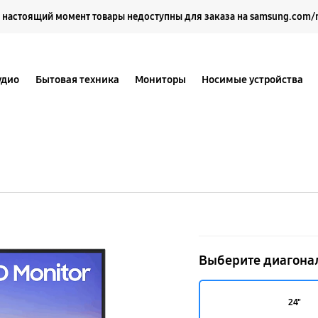
Выберите свое местоположение и язык.
 настоящий момент товары недоступны для заказа на samsung.com/
удио
Бытовая техника
Мониторы
Носимые устройства
24″
T35F
Выберите диагона
FHD
24"