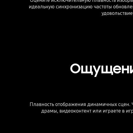
Оцените исключительную плавность изобра
идеальную синхронизацию частоты обновлен
удовольствие
Ощущени
Плавность отображения динамичных сцен. Ч
драмы, видеоконтент или играете в иг