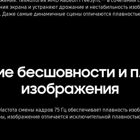
жения. Технология AMD Radeon FreeSync™ в сочетании с
ия экрана и устраняют дрожание и нестабильность изоб
. Даже самые динамичные сцены отличаются плавностью
е бесшовности и п
изображения
астота смены кадров 75 Гц обеспечивает плавность из
ры, изображение отличается исключительной плавностью 