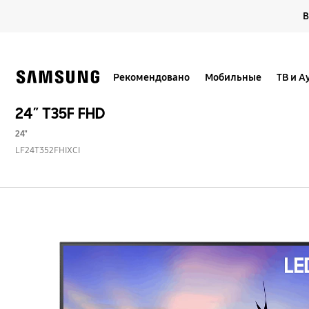
Skip
В
to
content
Рекомендовано
Мобильные
ТВ и А
24″ T35F FHD
24"
LF24T352FHIXCI