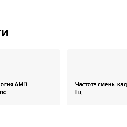
ти
логия AMD
Частота смены кад
nc
Гц